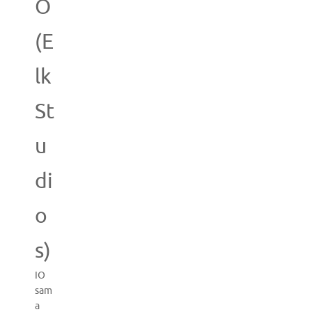
O
(E
lk
St
u
di
o
s)
IO
sam
a