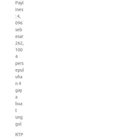
Payl
ines
: 4,
096
seb
esar
262,
100
4
pers
epul
uha
n 4
gay
a
bua
t
ung
gul
RTP