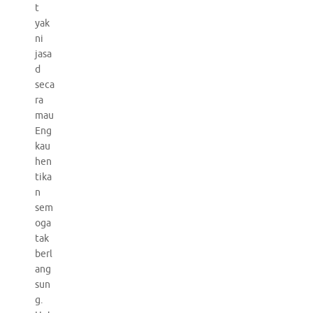
t
yak
ni
jasa
d
seca
ra
mau
Eng
kau
hen
tika
n
sem
oga
tak
berl
ang
sun
g.