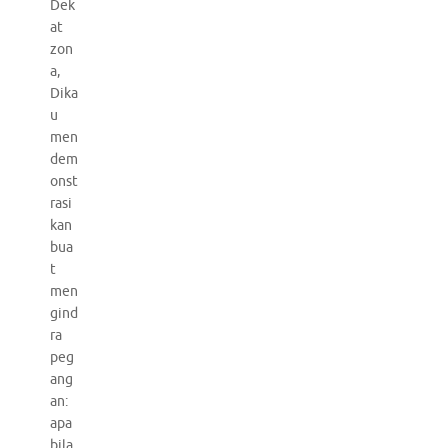
Dek
at
zon
a,
Dika
u
men
dem
onst
rasi
kan
bua
t
men
gind
ra
peg
ang
an:
apa
bila