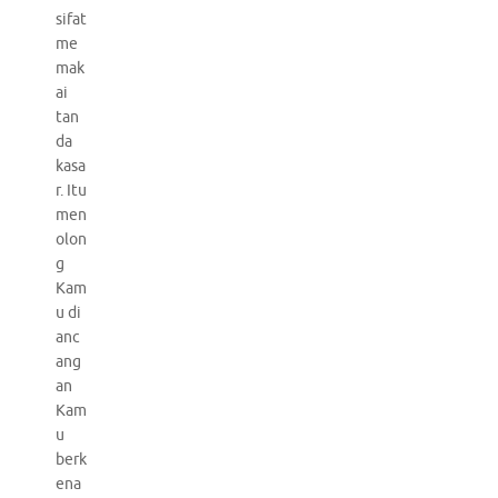
sifat
me
mak
ai
tan
da
kasa
r. Itu
men
olon
g
Kam
u di
anc
ang
an
Kam
u
berk
ena