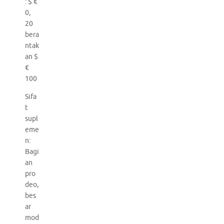
: $ €
0,
20
bera
ntak
an $
€
100
Sifa
t
supl
eme
n:
Bagi
an
pro
deo,
bes
ar
mod