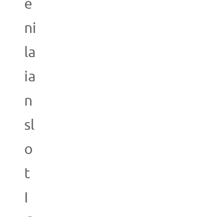
e
ni
la
ia
n
sl
o
t
I