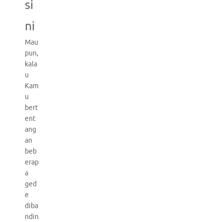
si
ni
Mau
pun,
kala
u
Kam
u
bert
ent
ang
an
beb
erap
a
ged
e
diba
ndin