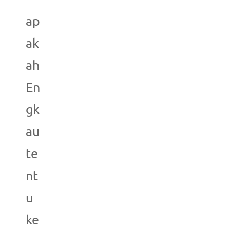
ap
ak
ah
En
gk
au
te
nt
u
ke