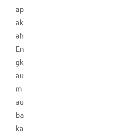
ap
ak
ah
En
gk
au
m
au
ba
ka