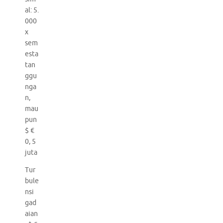
al: 5.
000
x
sem
esta
tan
ggu
nga
n,
mau
pun
$ €
0, 5
juta
Tur
bule
nsi
gad
aian