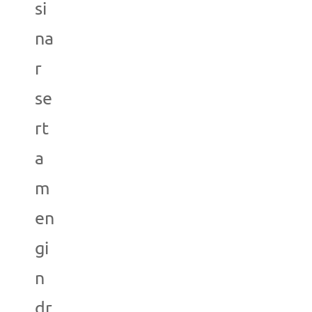
si
na
r
se
rt
a
m
en
gi
n
dr