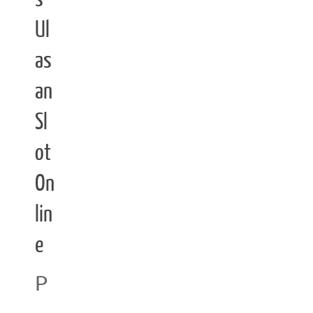
Ul
as
an
Sl
ot
On
lin
e
P