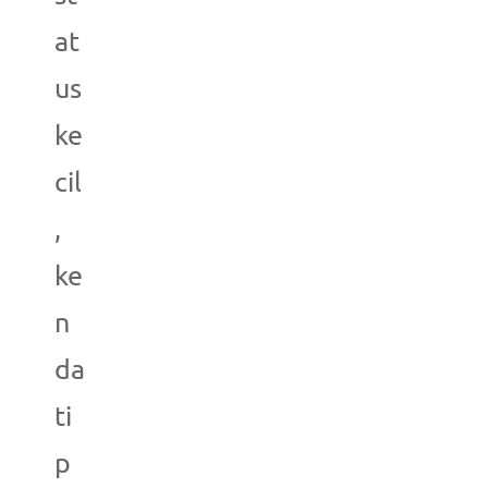
at
us
ke
cil
,
ke
n
da
ti
p