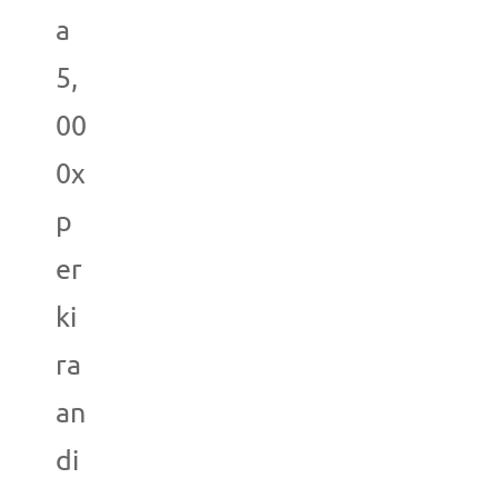
a
5,
00
0x
p
er
ki
ra
an
di