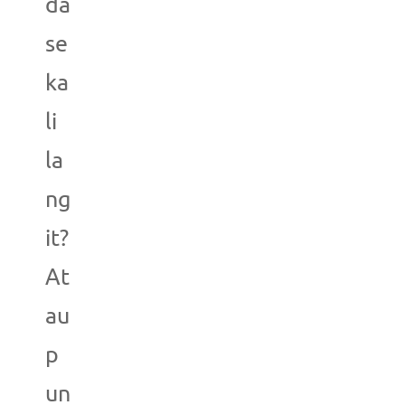
da
se
ka
li
la
ng
it?
At
au
p
un