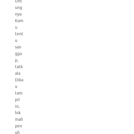
Unt
ung
nya
Kam
u
tent
u
san
ggu
p,
tatk
ala
Dika
u
tam
pil
io,
hik
mah
pen
uh