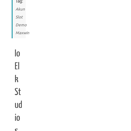
Tag:
Akun
Slot
Demo
Maxwin
Io
El
k
St
ud
io
s