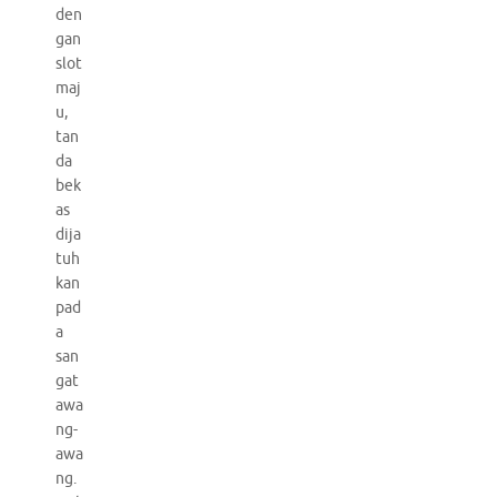
den
gan
slot
maj
u,
tan
da
bek
as
dija
tuh
kan
pad
a
san
gat
awa
ng-
awa
ng.