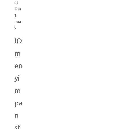
el
zon
a
bua
s
IO
m
en
yi
m
pa
n
st