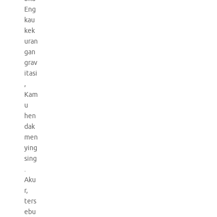
Eng
kau
kek
uran
gan
grav
itasi
,
Kam
u
hen
dak
men
ying
sing
.
Aku
r,
ters
ebu