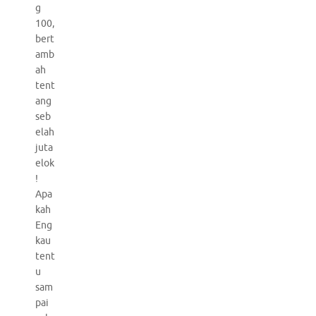
g
100,
bert
amb
ah
tent
ang
seb
elah
juta
elok
!
Apa
kah
Eng
kau
tent
u
sam
pai