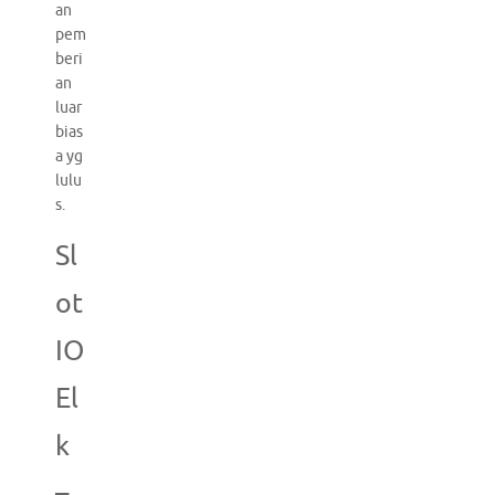
an
pem
beri
an
luar
bias
a yg
lulu
s.
Sl
ot
IO
El
k
–