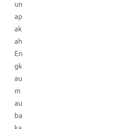
un
ap
ak
ah
En
gk
au
m
au
ba
ka