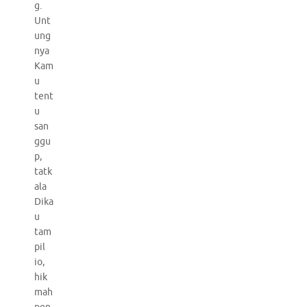
g.
Unt
ung
nya
Kam
u
tent
u
san
ggu
p,
tatk
ala
Dika
u
tam
pil
io,
hik
mah