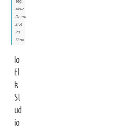
Tag:
Akun
Demo
Slot
Pg
Shop
Io
El
k
St
ud
io