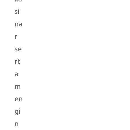
si
na
r
se
rt
a
m
en
gi
n