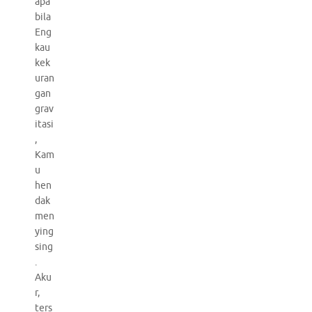
apa
bila
Eng
kau
kek
uran
gan
grav
itasi
,
Kam
u
hen
dak
men
ying
sing
.
Aku
r,
ters