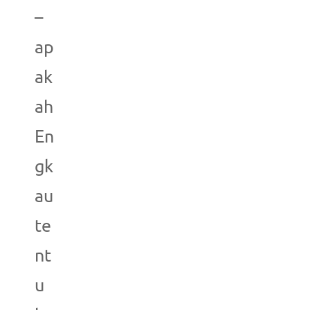
–
ap
ak
ah
En
gk
au
te
nt
u