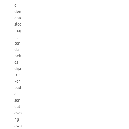
a
den
gan
slot
maj
u,
tan
da
bek
as
dija
tuh
kan
pad
a
san
gat
awa
ng-
awa