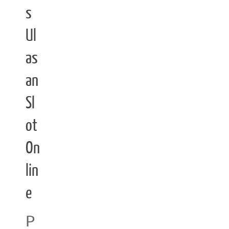
s
Ul
as
an
Sl
ot
On
lin
e
P