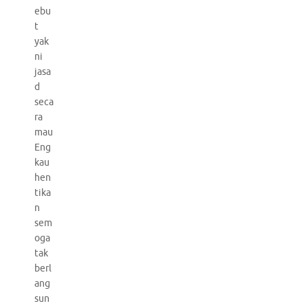
ebu
t
yak
ni
jasa
d
seca
ra
mau
Eng
kau
hen
tika
n
sem
oga
tak
berl
ang
sun