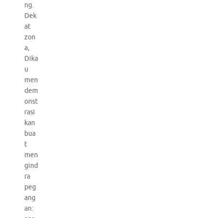
ng.
Dek
at
zon
a,
Dika
u
men
dem
onst
rasi
kan
bua
t
men
gind
ra
peg
ang
an: