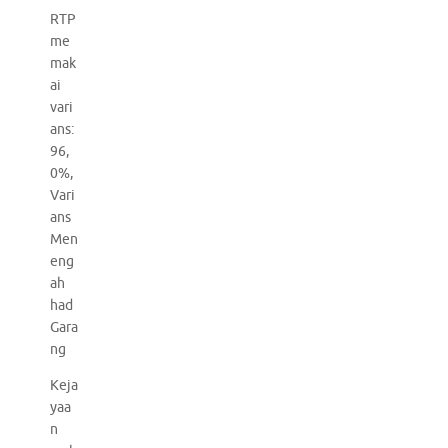
RTP
me
mak
ai
vari
ans:
96,
0%,
Vari
ans
Men
eng
ah
had
Gara
ng
Keja
yaa
n