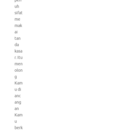
pen
uh
sifat
me
mak
ai
tan
da
kasa
r. Itu
men
olon
g
Kam
u di
anc
ang
an
Kam
u
berk