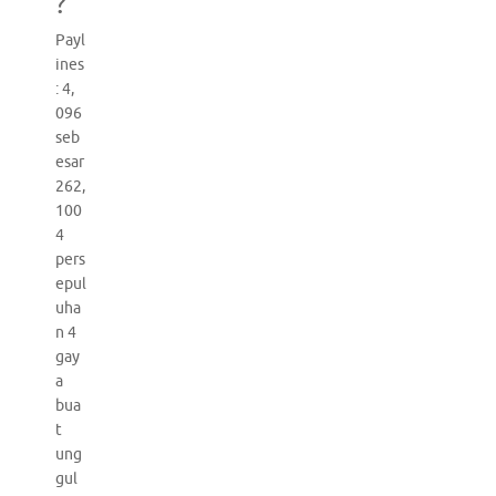
?
Payl
ines
: 4,
096
seb
esar
262,
100
4
pers
epul
uha
n 4
gay
a
bua
t
ung
gul