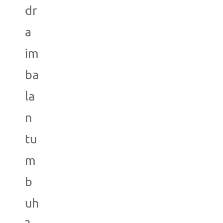
dr
a
im
ba
la
n
tu
m
b
uh