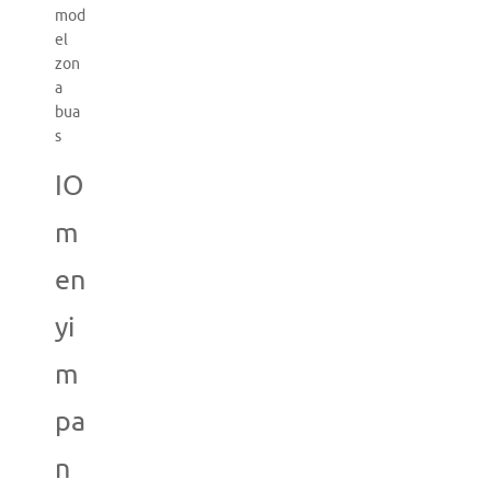
mod
el
zon
a
bua
s
IO
m
en
yi
m
pa
n