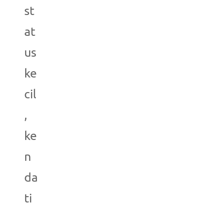
st
at
us
ke
cil
,
ke
n
da
ti