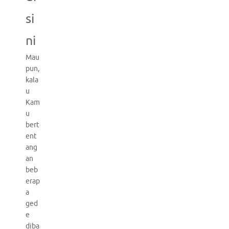
si
ni
Mau
pun,
kala
u
Kam
u
bert
ent
ang
an
beb
erap
a
ged
e
diba