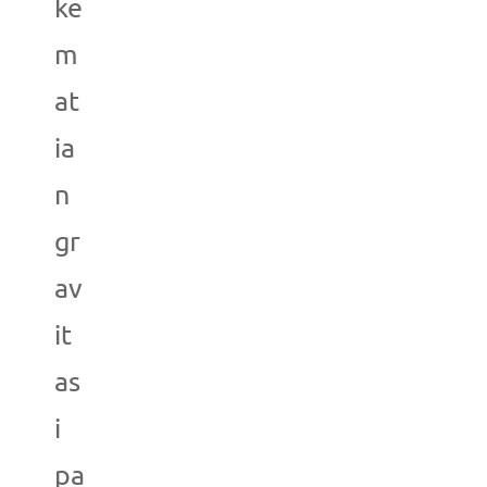
ke
m
at
ia
n
gr
av
it
as
i
pa