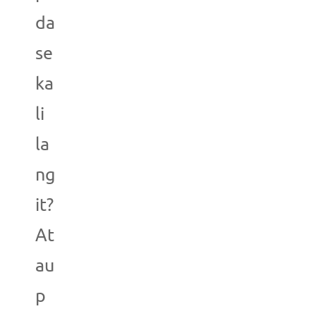
da
se
ka
li
la
ng
it?
At
au
p