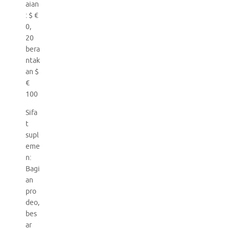
aian
: $ €
0,
20
bera
ntak
an $
€
100
Sifa
t
supl
eme
n:
Bagi
an
pro
deo,
bes
ar