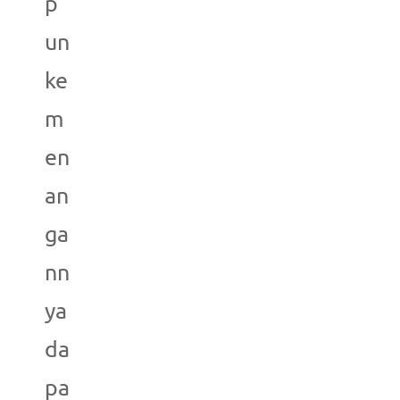
p
un
ke
m
en
an
ga
nn
ya
da
pa