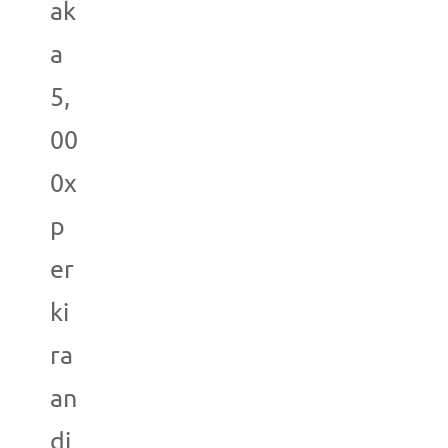
ak
a
5,
00
0x
p
er
ki
ra
an
di