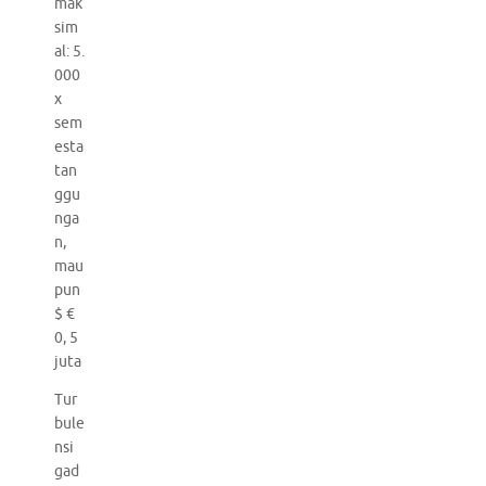
mak
sim
al: 5.
000
x
sem
esta
tan
ggu
nga
n,
mau
pun
$ €
0, 5
juta
Tur
bule
nsi
gad