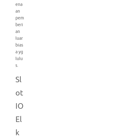
ena
an
pem
beri
an
luar
bias
a yg
lulu
s.
Sl
ot
IO
El
k