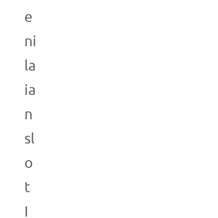
e
ni
la
ia
n
sl
o
t
I