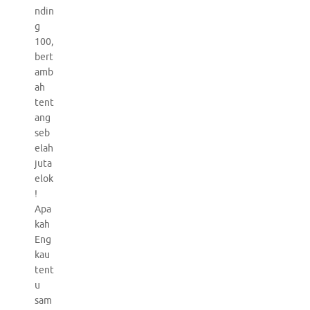
ndin
g
100,
bert
amb
ah
tent
ang
seb
elah
juta
elok
!
Apa
kah
Eng
kau
tent
u
sam