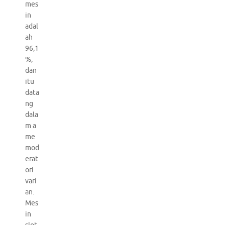
mes
in
adal
ah
96,1
%,
dan
itu
data
ng
dala
m a
me
mod
erat
ori
vari
an.
Mes
in