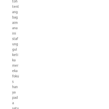
toh
tent
ang
bag
aim
ana
ini
staf
ung
gul
keti
ka
mer
eka
foku
s
han
ya
pad
a
satu