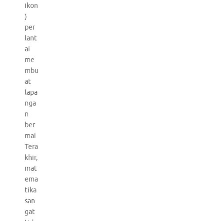
ikon
)
per
lant
ai
me
mbu
at
lapa
nga
n
ber
mai
Tera
khir,
mat
ema
tika
san
gat