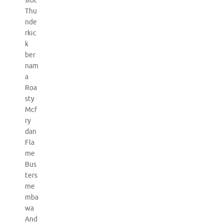
slot
Thu
nde
rkic
k
ber
nam
a
Roa
sty
Mcf
ry
dan
Fla
me
Bus
ters
me
mba
wa
And