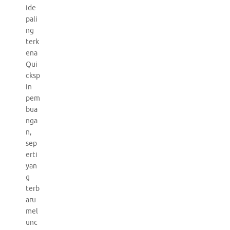
ide
pali
ng
terk
ena
Qui
cksp
in
pem
bua
nga
n,
sep
erti
yan
g
terb
aru
mel
unc