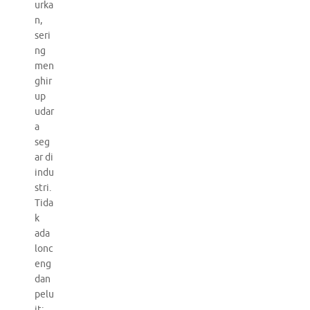
urka
n,
seri
ng
men
ghir
up
udar
a
seg
ar di
indu
stri.
Tida
k
ada
lonc
eng
dan
pelu
it;