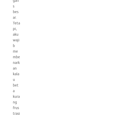
gari
s
bes
ar.
Teta
pi,
aku
waji
b
me
mbe
nark
an
kala
u
bet
a
kura
ng
frus
trasi