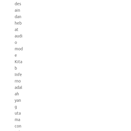
des
ain
dan
heb
at
audi
o
mod
e
Kita
b
Infe
rno
adal
ah
yan
g
uta
ma
con