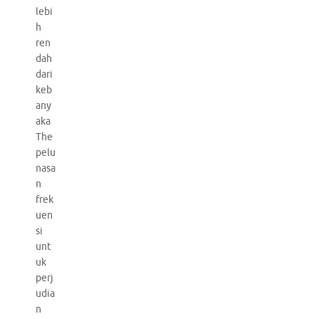
lebi
h
ren
dah
dari
keb
any
aka
The
pelu
nasa
n
frek
uen
si
unt
uk
perj
udia
n