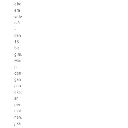
a ke
era
vide
o 8
–
dan
16-
bit
gim.
Miri
p
den
gan
pan
gkal
an
per
mai
nan,
jika