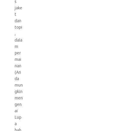
s
jake
t
dan
topi
,
dala
m
per
mai
nan
(An
da
mun
gkin
men
gen
ai
Lup
a
bah