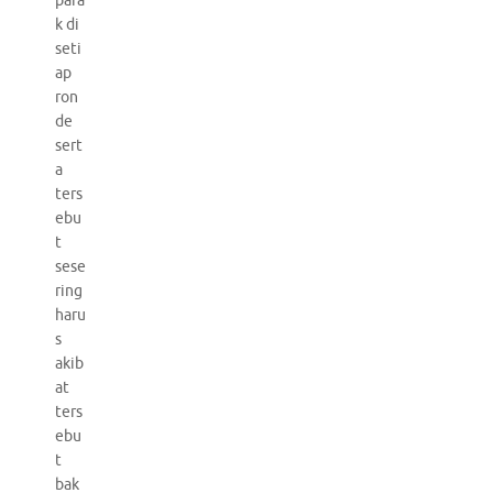
para
k di
seti
ap
ron
de
sert
a
ters
ebu
t
sese
ring
haru
s
akib
at
ters
ebu
t
bak