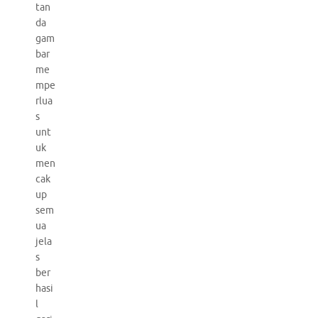
tan
da
gam
bar
me
mpe
rlua
s
unt
uk
men
cak
up
sem
ua
jela
s
ber
hasi
l