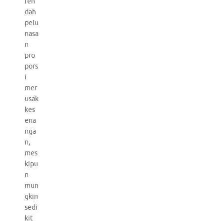
ren
dah
pelu
nasa
n
pro
pors
i
mer
usak
kes
ena
nga
n,
mes
kipu
n
mun
gkin
sedi
kit