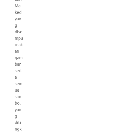
Mar
ked
yan
g
dise
mpu
rnak
an
gam
bar
sert
a
sem
ua
sim
bol
yan
g
diti
ngk