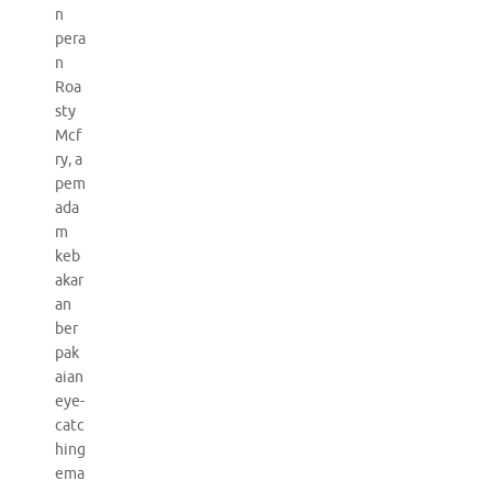
n
pera
n
Roa
sty
Mcf
ry, a
pem
ada
m
keb
akar
an
ber
pak
aian
eye-
catc
hing
ema