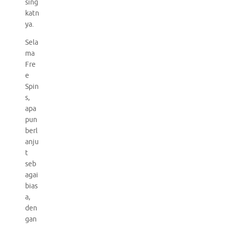
sing
katn
ya.
Sela
ma
Fre
e
Spin
s,
apa
pun
berl
anju
t
seb
agai
bias
a,
den
gan