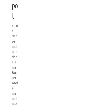
po
t
Fitu
r
dan
per
mai
nan
dari
Fla
me
Bus
ter
And
a
me
mai
nka