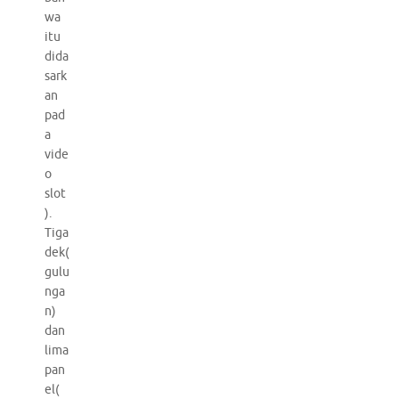
wa
itu
dida
sark
an
pad
a
vide
o
slot
).
Tiga
dek(
gulu
nga
n)
dan
lima
pan
el(