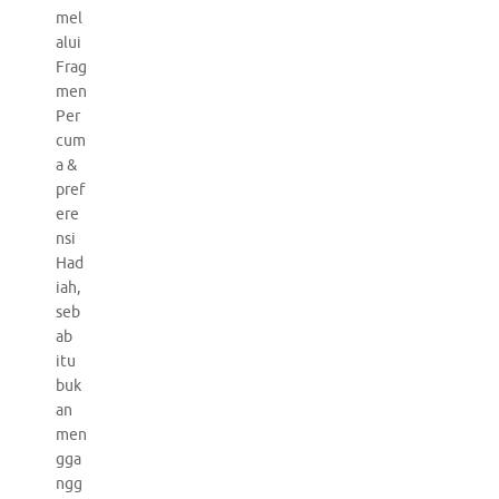
mel
alui
Frag
men
Per
cum
a &
pref
ere
nsi
Had
iah,
seb
ab
itu
buk
an
men
gga
ngg