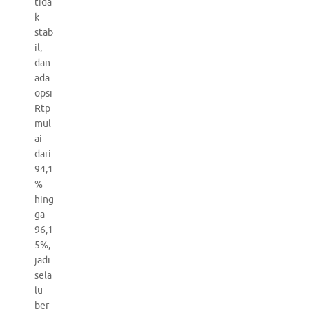
tida
k
stab
il,
dan
ada
opsi
Rtp
mul
ai
dari
94,1
%
hing
ga
96,1
5%,
jadi
sela
lu
ber