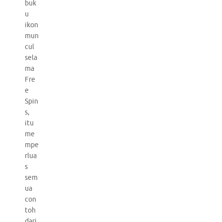
buk
u
ikon
mun
cul
sela
ma
Fre
e
Spin
s,
itu
me
mpe
rlua
s
sem
ua
con
toh
dari