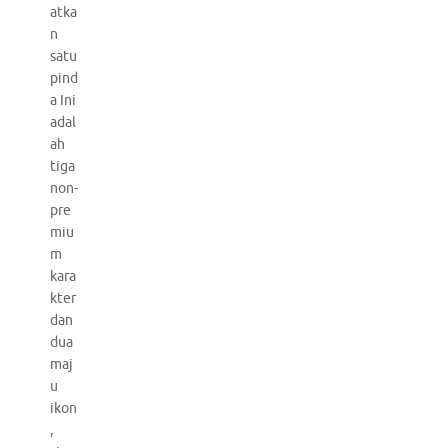
atka
n
satu
pind
a Ini
adal
ah
tiga
non-
pre
miu
m
kara
kter
dan
dua
maj
u
ikon
,