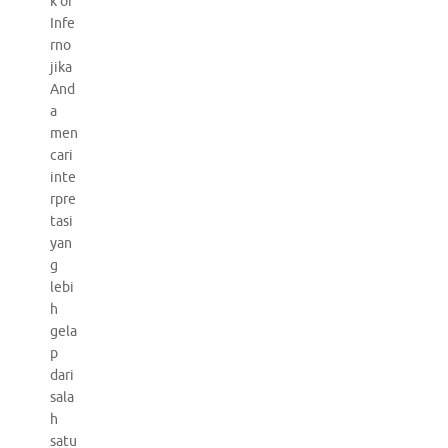
k of
Infe
rno
jika
And
a
men
cari
inte
rpre
tasi
yan
g
lebi
h
gela
p
dari
sala
h
satu