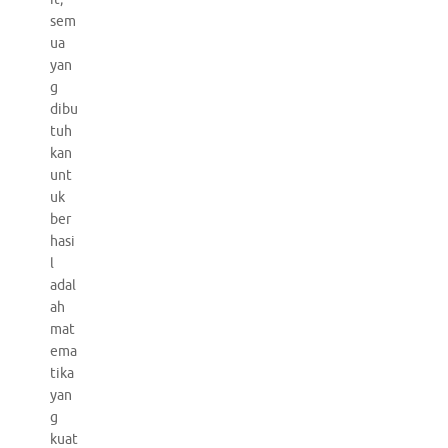
sem
ua
yan
g
dibu
tuh
kan
unt
uk
ber
hasi
l
adal
ah
mat
ema
tika
yan
g
kuat