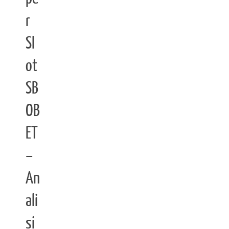
r
Sl
ot
SB
OB
ET
–
An
ali
si