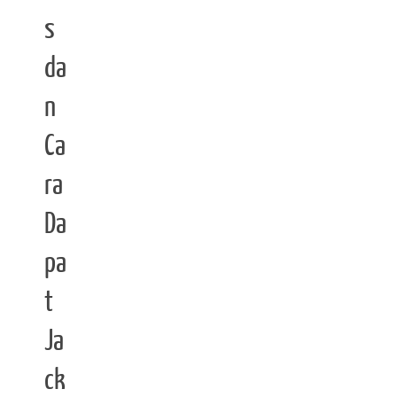
s
da
n
Ca
ra
Da
pa
t
Ja
ck