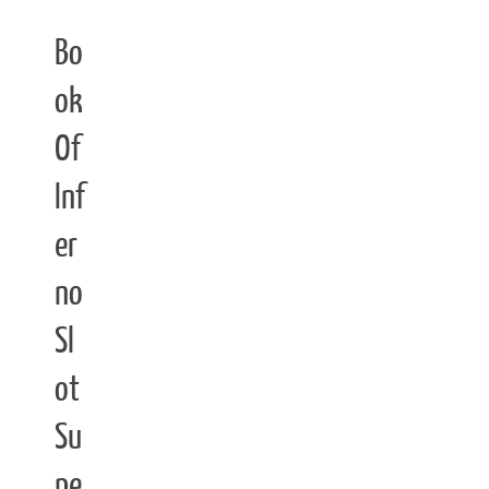
Bo
ok
Of
Inf
er
no
Sl
ot
Su
pe