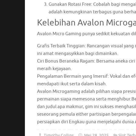
Gunakan Rotasi Free: Cobalah bagi menga
adalah kemungkinan terbagus guna berha
Kelebihan Avalon Microg
Avalon Micro Gaming punya sedikit kekuatan dib
Grafis Terbaik Tinggian: Rancangan visual ya
ini amat mengasyikkan bagi dimainkan.
Ciri Bonus Beraneka Ragam: Bersama aneka ciri
meraih kejayaan.
Pengalaman Bermain yang Imersif: Vokal dan e
mendapati ikut serta dalam kisah.
Avalon Microgaming adalah pilihan siapa pres
permainan siapa memesona serta menghibur.Ber
dan judul apa makmur, gim ini sukses menghas
seseorang pemula either partisipan berpengal
persiapkan diri Engkau guna menjelajahi dunia
Timothy Collins
Mei 28, 2025
Slot Terb