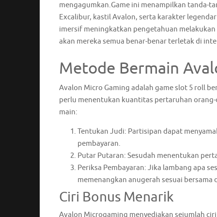
mengagumkan.Game ini menampilkan tanda-tanda
Excalibur, kastil Avalon, serta karakter legenda
imersif meningkatkan pengetahuan melakukan
akan mereka semua benar-benar terletak di intern
Metode Bermain Aval
Avalon Micro Gaming adalah game slot 5 roll ber
perlu menentukan kuantitas pertaruhan orang-
main:
Tentukan Judi: Partisipan dapat menyamak
pembayaran.
Putar Putaran: Sesudah menentukan pertar
Periksa Pembayaran: Jika lambang apa ses
memenangkan anugerah sesuai bersama d
Ciri Bonus Menarik
Avalon Microgaming menyediakan sejumlah cir