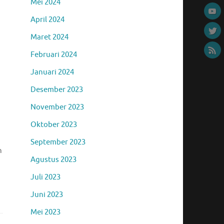
Mei 2024
April 2024
Maret 2024
Februari 2024
Januari 2024
Desember 2023
November 2023
Oktober 2023
September 2023
n
Agustus 2023
Juli 2023
Juni 2023
Mei 2023