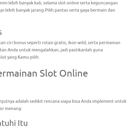
ni lebih banyak kali, selama slot online serta keguncangan
pi lebih banyak jarang.Pilih pantas serta gaya bermain dan
s
 ciri bonus seperti rotasi gratis, ikon wild, serta permainan
patan Anda untuk mengalahkan, jadi pastikanlah guna
lot yang Kamu pilih.
ermainan Slot Online
njutnya adalah sedikit rencana siapa bisa Anda implement untuk
cor menang:
tuhi Itu