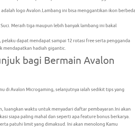
i adalah logo Avalon.Lambang ini bisa menggantikan ikon berbed
 Suci. Meraih tiga maupun lebih banyak lambang ini bakal
, pelaku dapat mendapat sampai 12 rotasi free serta pengganda
 mendapatkan hadiah gigantic.
unjuk bagi Bermain Avalon
di Avalon Microgaming, selanjutnya ialah sedikit tips yang
n, luangkan waktu untuk menyadari daftar pembayaran.Ini akan
i siapa paling mahal dan seperti apa feature bonus berkarya.
serta patuhi limit yang dimaksud. Ini akan menolong Kamu