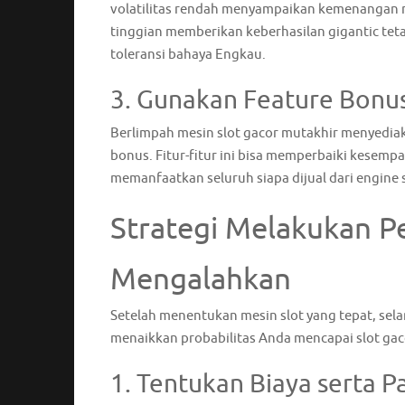
volatilitas rendah menyampaikan kemenangan mi
tinggian memberikan keberhasilan gigantic teta
toleransi bahaya Engkau.
3. Gunakan Feature Bonu
Berlimpah mesin slot gacor mutakhir menyediakan
bonus. Fitur-fitur ini bisa memperbaiki kesem
memanfaatkan seluruh siapa dijual dari engine s
Strategi Melakukan P
Mengalahkan
Setelah menentukan mesin slot yang tepat, sela
menaikkan probabilitas Anda mencapai slot ga
1. Tentukan Biaya serta Pa