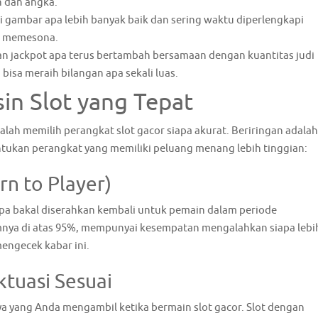
n dan angka.
i gambar apa lebih banyak baik dan sering waktu diperlengkapi
pa memesona.
kan jackpot apa terus bertambah bersamaan dengan kuantitas judi
bisa meraih bilangan apa sekali luas.
n Slot yang Tepat
alah memilih perangkat slot gacor siapa akurat. Beriringan adalah
ukan perangkat yang memiliki peluang menang lebih tinggian:
rn to Player)
apa bakal diserahkan kembali untuk pemain dalam periode
zimnya di atas 95%, mempunyai kesempatan mengalahkan siapa lebi
engecek kabar ini.
ktuasi Sesuai
 yang Anda mengambil ketika bermain slot gacor. Slot dengan