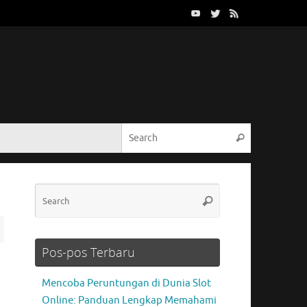
Search for:
Search
Search
Search
for:
Pos-pos Terbaru
Mencoba Peruntungan di Dunia Slot
Online: Panduan Lengkap Memahami