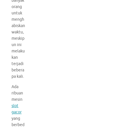
banyak
orang
untuk
mengh
abiskan
waktu,
meskip
un ini
melaku
kan
terjadi
bebera
pa kali.
Ada
ribuan
mesin
slot
gacor
yang
berbed