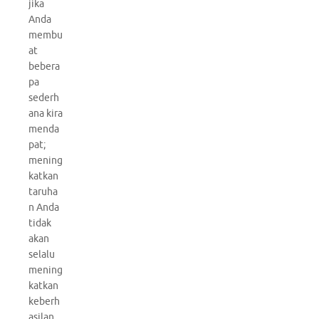
jika
Anda
membu
at
bebera
pa
sederh
ana kira
menda
pat;
mening
katkan
taruha
n Anda
tidak
akan
selalu
mening
katkan
keberh
asilan.