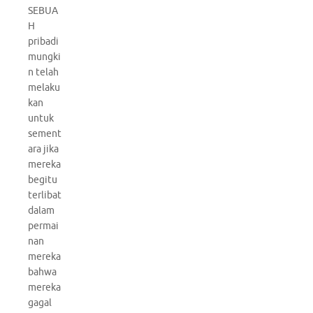
SEBUA
H
pribadi
mungki
n telah
melaku
kan
untuk
sement
ara jika
mereka
begitu
terlibat
dalam
permai
nan
mereka
bahwa
mereka
gagal