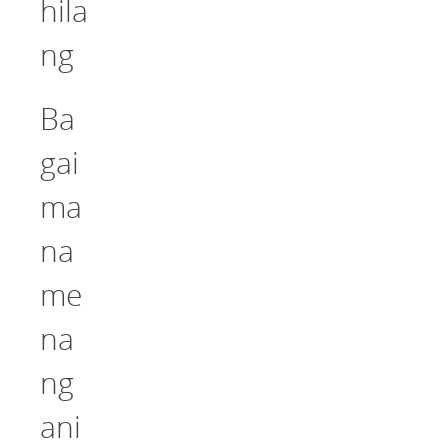
hila
ng
Ba
gai
ma
na
me
na
ng
ani