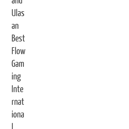
and
Ulas
an
Best
Flow
Gam
ing
Inte
rnat
iona
l