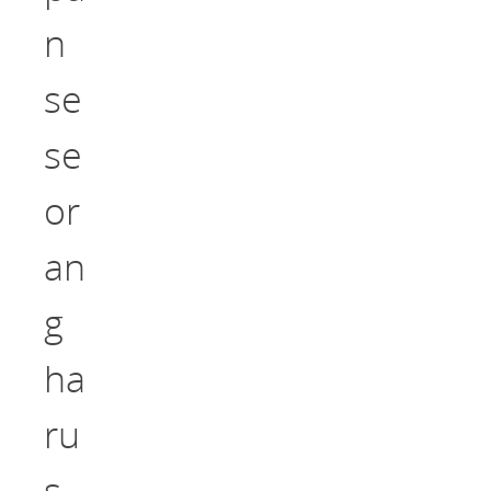
n
se
se
or
an
g
ha
ru
s