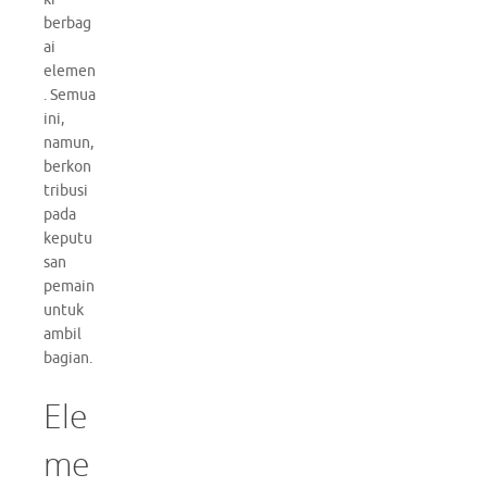
berbag
ai
elemen
. Semua
ini,
namun,
berkon
tribusi
pada
keputu
san
pemain
untuk
ambil
bagian.
Ele
me