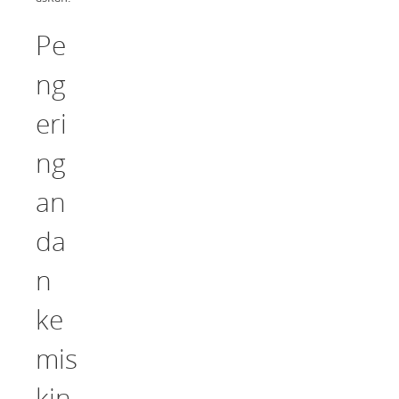
Pe
ng
eri
ng
an
da
n
ke
mis
kin