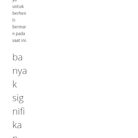
untuk
berhen
ti
bermai
n pada
saat ini.
ba
nya
k
sig
nifi
ka