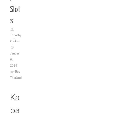
Slot
s
Timothy
Collins
Januari
6,
2024
Slot
Thailand
Ka
pa