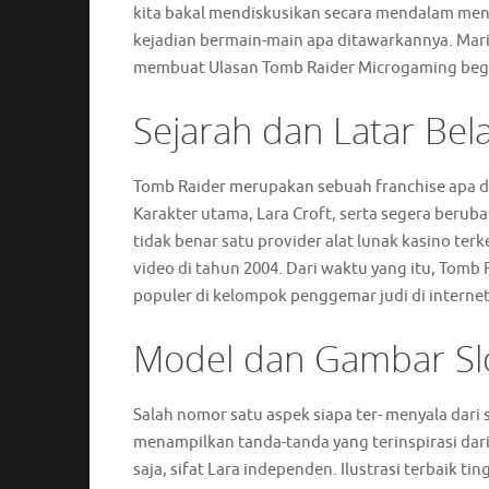
kita bakal mendiskusikan secara mendalam menge
kejadian bermain-main apa ditawarkannya. Mari 
membuat Ulasan Tomb Raider Microgaming begi
Sejarah dan Latar Be
Tomb Raider merupakan sebuah franchise apa d
Karakter utama, Lara Croft, serta segera berub
tidak benar satu provider alat lunak kasino te
video di tahun 2004. Dari waktu yang itu, Tomb 
populer di kelompok penggemar judi di internet
Model dan Gambar Slo
Salah nomor satu aspek siapa ter- menyala dari 
menampilkan tanda-tanda yang terinspirasi dari 
saja, sifat Lara independen. Ilustrasi terbaik