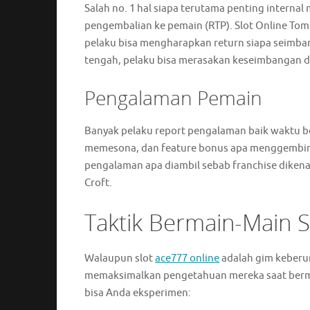
Salah no. 1 hal siapa terutama penting internal 
pengembalian ke pemain (RTP). Slot Online To
pelaku bisa mengharapkan return siapa seimbang
tengah, pelaku bisa merasakan keseimbangan d
Pengalaman Pemain
Banyak pelaku report pengalaman baik waktu 
memesona, dan feature bonus apa menggembiraka
pengalaman apa diambil sebab franchise diken
Croft.
Taktik Bermain-Main S
Walaupun slot
ace777 online
adalah gim keberu
memaksimalkan pengetahuan mereka saat bermai
bisa Anda eksperimen: