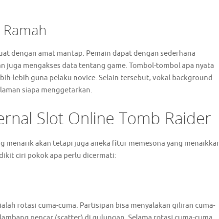
a Ramah
ibuat dengan amat mantap. Pemain dapat dengan sederhana
dan juga mengakses data tentang game. Tombol-tombol apa nyata
bih-lebih guna pelaku novice. Selain tersebut, vokal background
laman siapa menggetarkan.
ternal Slot Online Tomb Raider
g menarik akan tetapi juga aneka fitur memesona yang menaikka
kit ciri pokok apa perlu dicermati:
ni ialah rotasi cuma-cuma. Partisipan bisa menyalakan giliran cuma-
ambang pencar (scatter) di gulungan. Selama rotasi cuma-cuma,