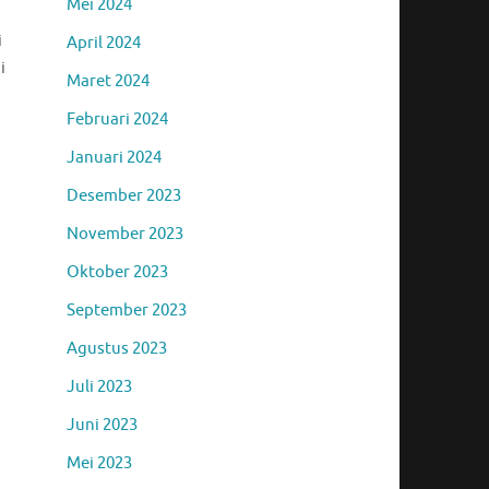
Mei 2024
i
April 2024
i
Maret 2024
Februari 2024
Januari 2024
Desember 2023
November 2023
Oktober 2023
September 2023
Agustus 2023
Juli 2023
Juni 2023
Mei 2023