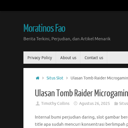
Skip
to
content
Moratinos Fao
Berita Terkini, Perjudian, dan Artikel Menarik
Skip
Privacy Policy
About us
Contact us
to
content
Home
Situs Slot
Ulasan Tomb Raider Microgaming
Ulasan Tomb Raider Microgaming
Timothy Collins
Agustus 26, 2025
Situs
Internal bumi perjudian daring, slot gambar ber
title apa sudah mencuri konsentrasi berlimpah p