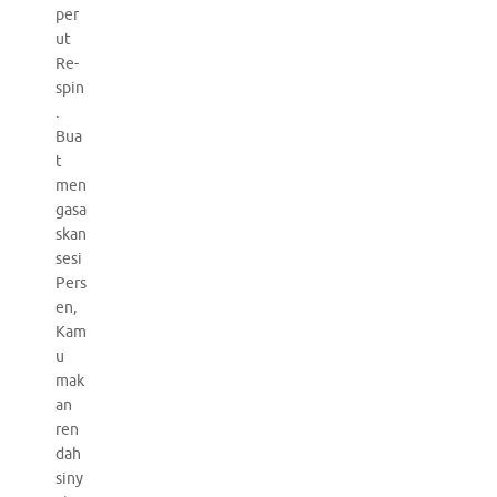
per
ut
Re-
spin
.
Bua
t
men
gasa
skan
sesi
Pers
en,
Kam
u
mak
an
ren
dah
siny