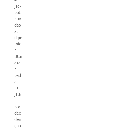
4
jack
pot
nun
dap
at
dipe
role
h.
Utar
aka
n
bad
an
itu
jala
n
pro
deo
den
gan