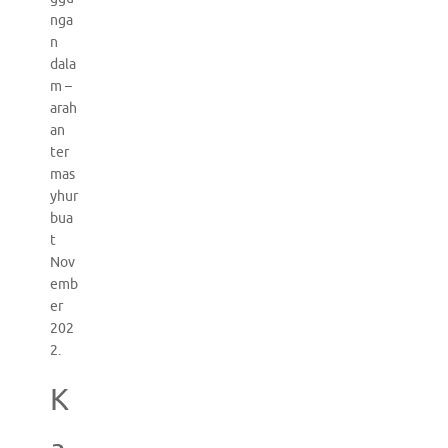
nga
n
dala
m –
arah
an
ter
mas
yhur
bua
t
Nov
emb
er
202
2.
K