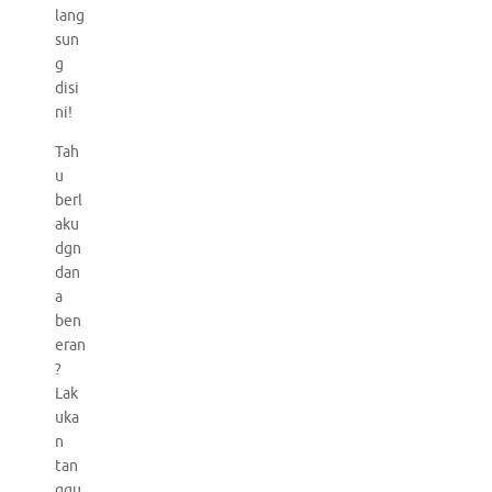
lang
sun
g
disi
ni!
Tah
u
berl
aku
dgn
dan
a
ben
eran
?
Lak
uka
n
tan
ggu