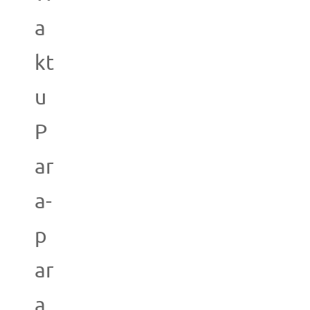
a
kt
u
P
ar
a-
p
ar
a