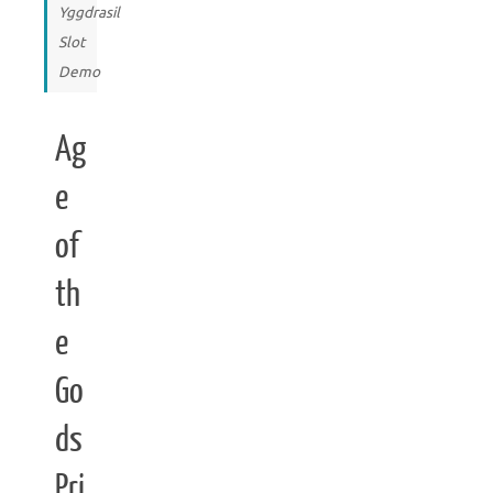
Yggdrasil
Slot
Demo
Ag
e
of
th
e
Go
ds
Pri