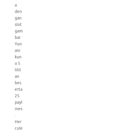
a
den
gan
slot
gam
bar
Yun
ani
kun
o 5
lilit
an
bes
erta
25
payl
ines
.
Her
cule