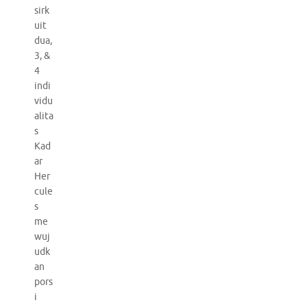
sirk
uit
dua,
3, &
4
indi
vidu
alita
s
Kad
ar
Her
cule
s
me
wuj
udk
an
pors
i