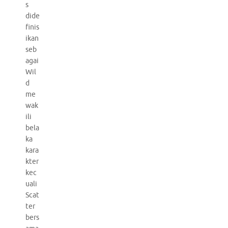
s
dide
finis
ikan
seb
agai
Wil
d
me
wak
ili
bela
ka
kara
kter
kec
uali
Scat
ter
bers