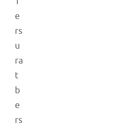
T
e
rs
u
ra
t
b
e
rs