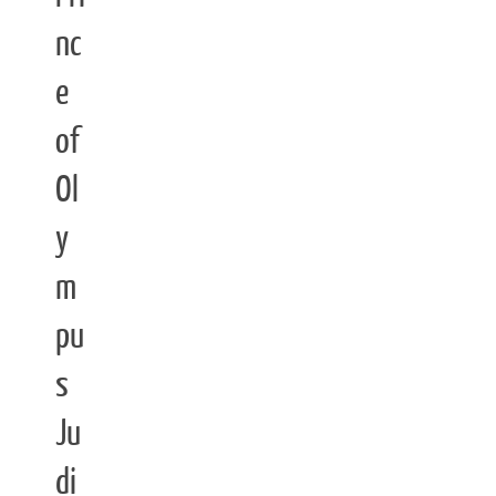
nc
e
of
Ol
y
m
pu
s
Ju
di