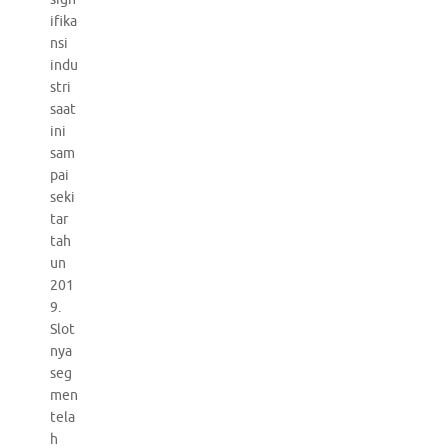
ifika
nsi
indu
stri
saat
ini
sam
pai
seki
tar
tah
un
201
9.
Slot
nya
seg
men
tela
h