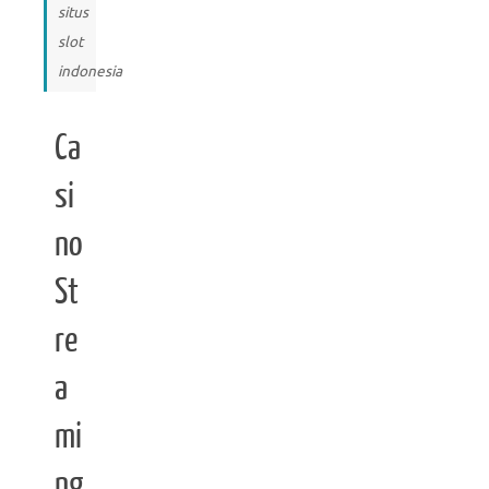
situs
slot
indonesia
Ca
si
no
St
re
a
mi
ng