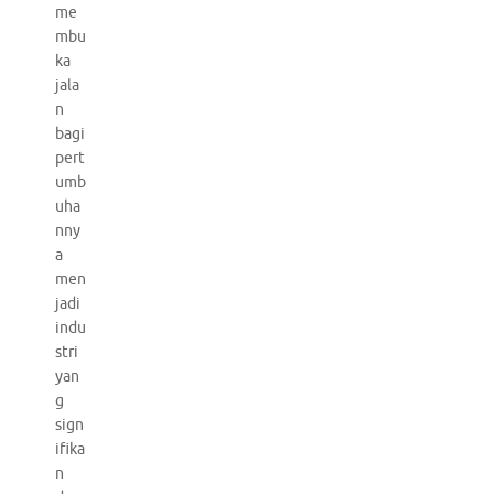
me
mbu
ka
jala
n
bagi
pert
umb
uha
nny
a
men
jadi
indu
stri
yan
g
sign
ifika
n