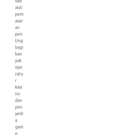
dan
alat
pem
asar
an
pen
ting
bagi
ban
yak
ope
rato
r
kasi
no
dan
pen
yedi
a
gam
e.