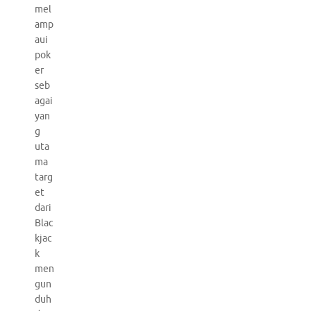
mel
amp
aui
pok
er
seb
agai
yan
g
uta
ma
targ
et
dari
Blac
kjac
k
men
gun
duh