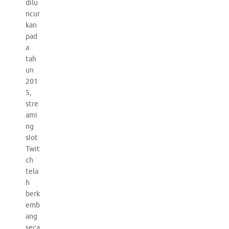
dilu
ncur
kan
pad
a
tah
un
201
5,
stre
ami
ng
slot
Twit
ch
tela
h
berk
emb
ang
seca