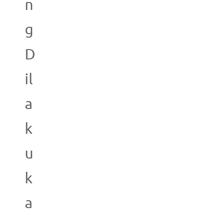
n
g
D
il
a
k
u
k
a