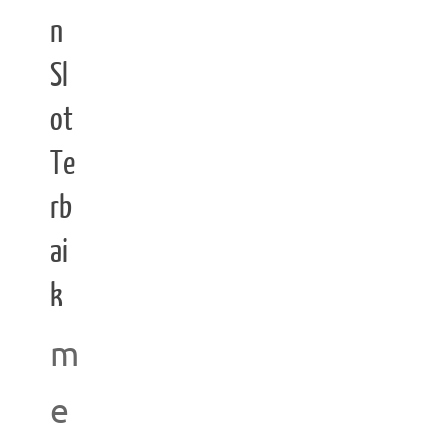
n
Sl
ot
Te
rb
ai
k
m
e