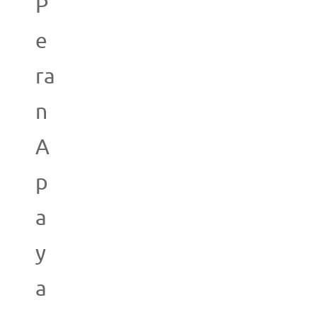
P
e
ra
n
A
p
a
y
a