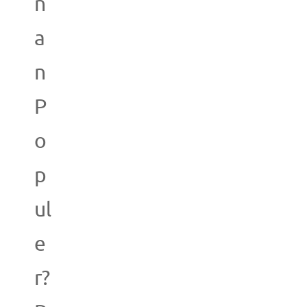
n
a
n
P
o
p
ul
e
r?