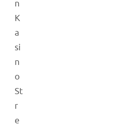
n
K
a
si
n
o
St
r
e