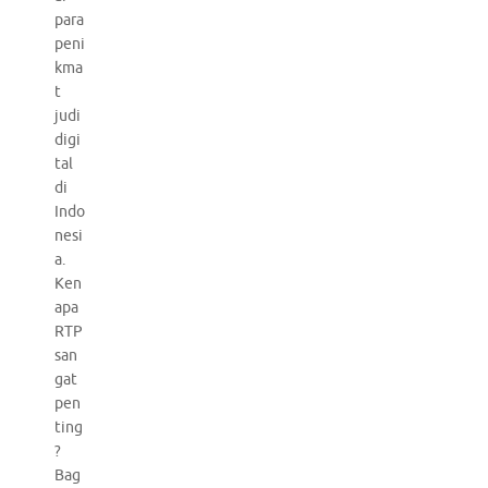
para
peni
kma
t
judi
digi
tal
di
Indo
nesi
a.
Ken
apa
RTP
san
gat
pen
ting
?
Bag