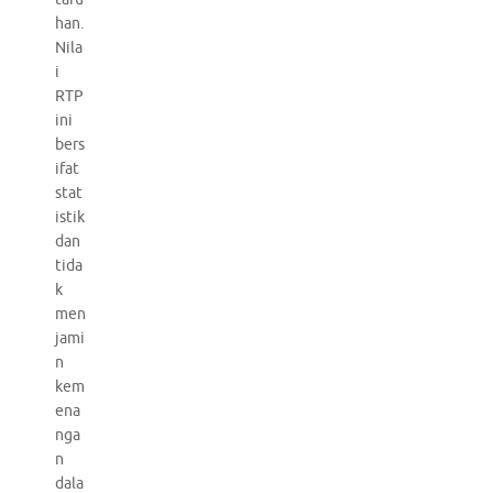
han.
Nila
i
RTP
ini
bers
ifat
stat
istik
dan
tida
k
men
jami
n
kem
ena
nga
n
dala