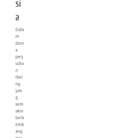
si
a
Dala
m
duni
a
perj
udia
n
dari
ng
yan
g
sem
akin
berk
emb
ang