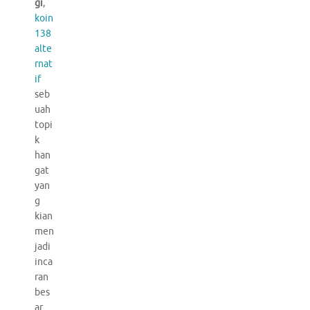
gi
,
koin
138
alte
rnat
if
seb
uah
topi
k
han
gat
yan
g
kian
men
jadi
inca
ran
bes
ar