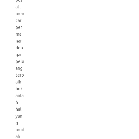
pes
at,
men
cari
per
mai
nan
den
gan
pelu
ang
terb
aik
buk
anla
h
hal
yan
g
mud
ah.