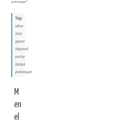
potongan"
Tag:
situs
slot
gacor
deposit
pulsa
tanpa
potongan
M
en
el