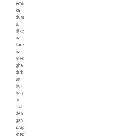
emu
ka
duni
a,
dike
nal
kare
na
men
gha
dirk
an
ber
bag
ai
slot
den
gan
prag
mati