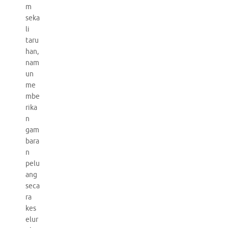
m
seka
li
taru
han,
nam
un
me
mbe
rika
n
gam
bara
n
pelu
ang
seca
ra
kes
elur