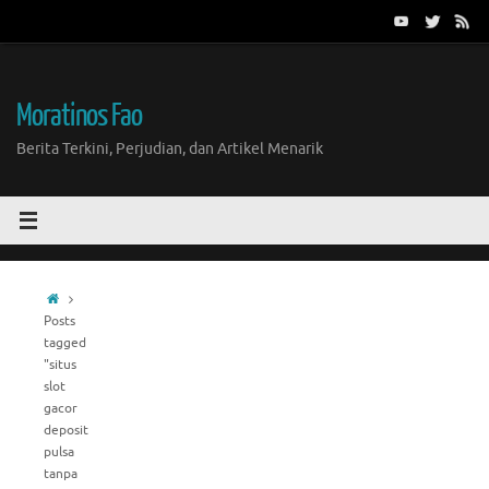
Skip
to
content
Moratinos Fao
Berita Terkini, Perjudian, dan Artikel Menarik
Home
Posts
tagged
"situs
slot
gacor
deposit
pulsa
tanpa