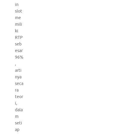
in
slot
me
mili
ki
RTP
seb
esar
96%
,
arti
nya
seca
ra
teor
i,
dala
m
seti
ap