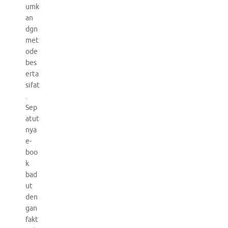
umk
an
dgn
met
ode
bes
erta
sifat
.
Sep
atut
nya
e-
boo
k
bad
ut
den
gan
fakt