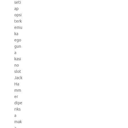
seti
ap
opsi
terk
emu
ka
ego
gun
a
kasi
no
slot
Jack
Ha
mm
er
dipe
riks
a
mak