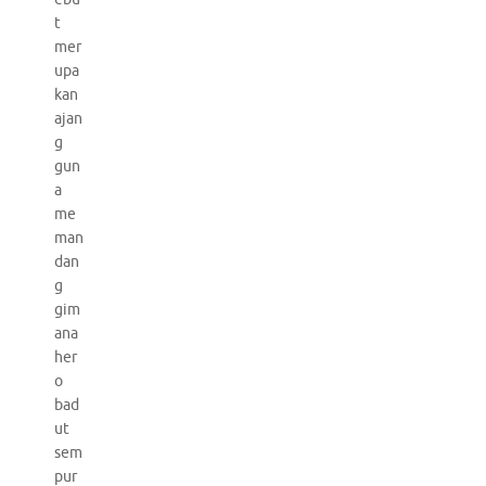
t
mer
upa
kan
ajan
g
gun
a
me
man
dan
g
gim
ana
her
o
bad
ut
sem
pur