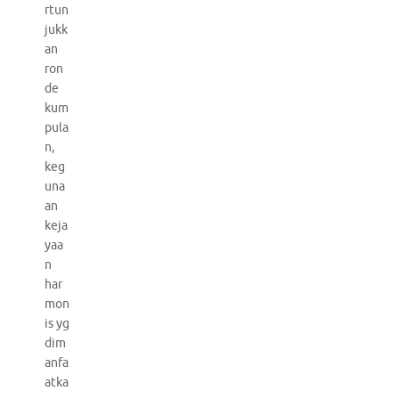
rtun
jukk
an
ron
de
kum
pula
n,
keg
una
an
keja
yaa
n
har
mon
is yg
dim
anfa
atka