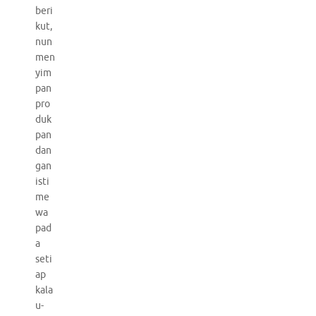
beri
kut,
nun
men
yim
pan
pro
duk
pan
dan
gan
isti
me
wa
pad
a
seti
ap
kala
u-