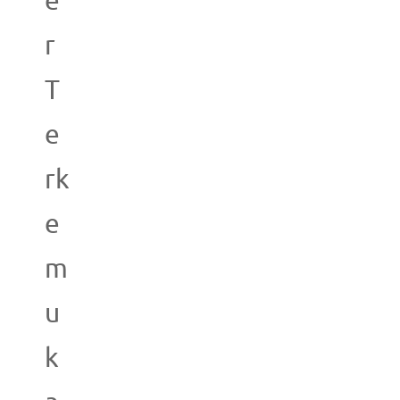
e
r
T
e
rk
e
m
u
k