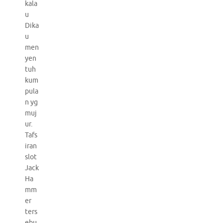
kala
u
Dika
u
men
yen
tuh
kum
pula
n yg
muj
ur.
Tafs
iran
slot
Jack
Ha
mm
er
ters
ebu