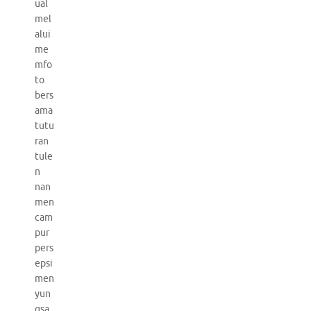
ual
mel
alui
me
mfo
to
bers
ama
tutu
ran
tule
n
nan
men
cam
pur
pers
epsi
men
yun
gsa