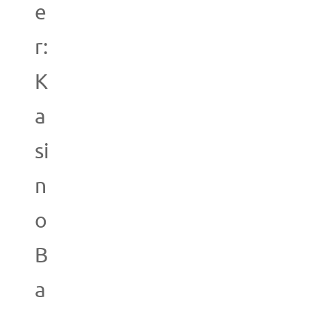
e
r:
K
a
si
n
o
B
a