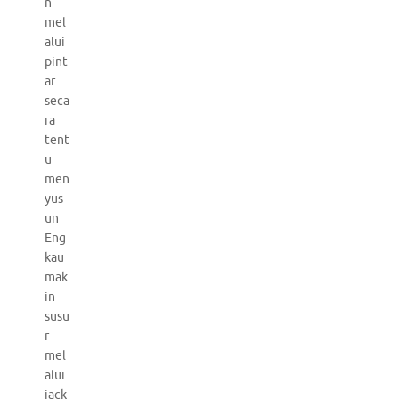
n
mel
alui
pint
ar
seca
ra
tent
u
men
yus
un
Eng
kau
mak
in
susu
r
mel
alui
jack