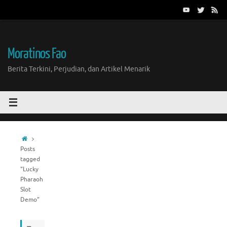
Skip
to
content
Moratinos Fao
Berita Terkini, Perjudian, dan Artikel Menarik
Home
Posts
tagged
"Lucky
Pharaoh
Slot
Demo"