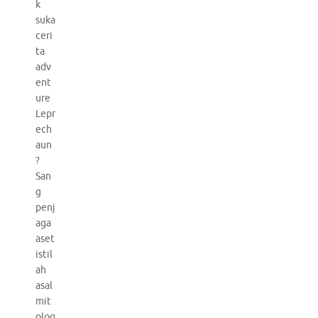
k
suka
ceri
ta
adv
ent
ure
Lepr
ech
aun
?
San
g
penj
aga
aset
istil
ah
asal
mit
olog