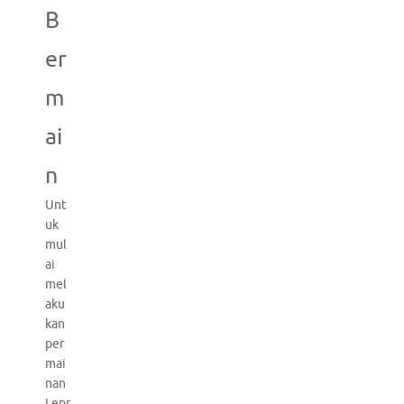
B
er
m
ai
n
Unt
uk
mul
ai
mel
aku
kan
per
mai
nan
Lepr