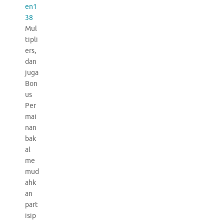
en1
38
Mul
tipli
ers,
dan
juga
Bon
us
Per
mai
nan
bak
al
me
mud
ahk
an
part
isip