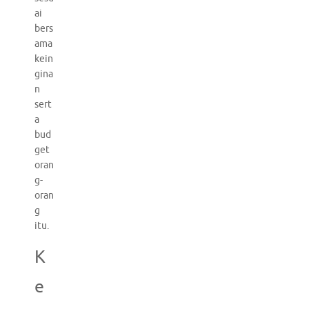
ai
bers
ama
kein
gina
n
sert
a
bud
get
oran
g-
oran
g
itu.
K
e