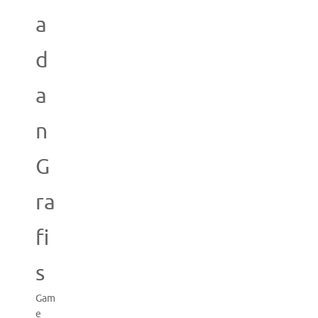
a
d
a
n
G
ra
fi
s
Gam
e