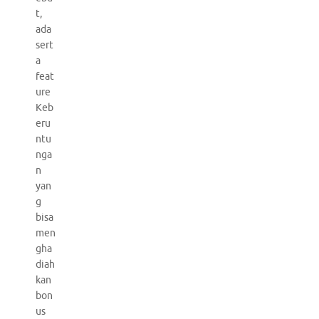
t,
ada
sert
a
feat
ure
Keb
eru
ntu
nga
n
yan
g
bisa
men
gha
diah
kan
bon
us