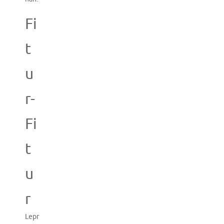
Fi
t
u
r-
Fi
t
u
r
Lepr