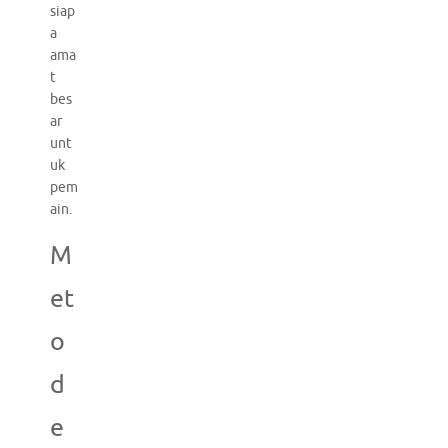
siap
a
ama
t
bes
ar
unt
uk
pem
ain.
M
et
o
d
e