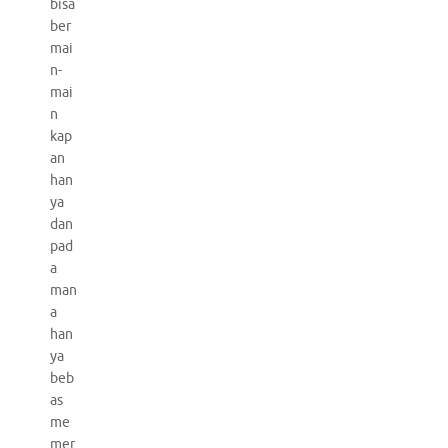
bisa
ber
mai
n-
mai
n
kap
an
han
ya
dan
pad
a
man
a
han
ya
beb
as
me
mer