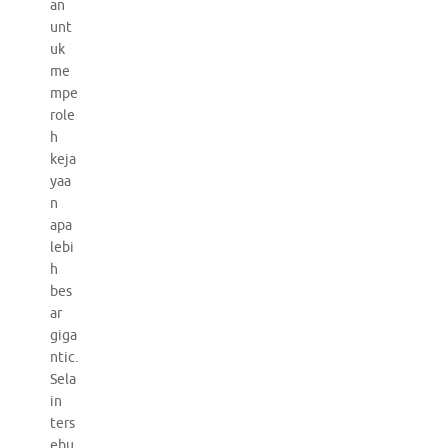
an
unt
uk
me
mpe
role
h
keja
yaa
n
apa
lebi
h
bes
ar
giga
ntic.
Sela
in
ters
ebu