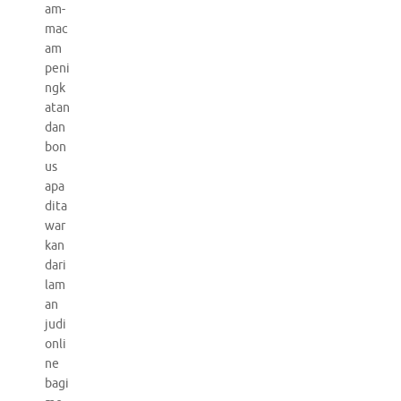
am-
mac
am
peni
ngk
atan
dan
bon
us
apa
dita
war
kan
dari
lam
an
judi
onli
ne
bagi