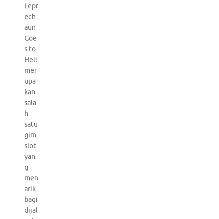
Lepr
ech
aun
Goe
s to
Hell
mer
upa
kan
sala
h
satu
gim
slot
yan
g
men
arik
bagi
dijal