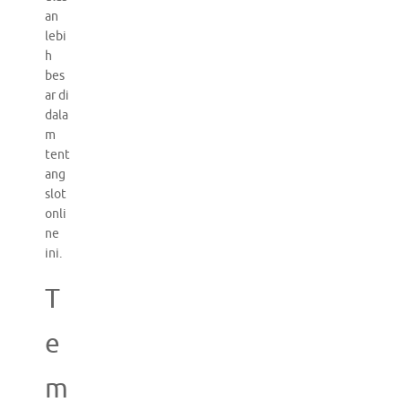
an
lebi
h
bes
ar di
dala
m
tent
ang
slot
onli
ne
ini.
T
e
m