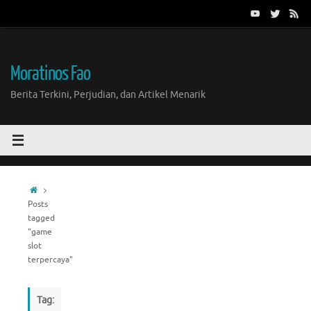
Skip
to
content
Moratinos Fao
Berita Terkini, Perjudian, dan Artikel Menarik
Home
Posts
tagged
"game
slot
terpercaya"
Tag: