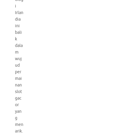
i
Irlan
dia
ini
bali
k
dala
m
wuj
ud
per
mai
nan
slot
gac
or
yan
g
men
arik.