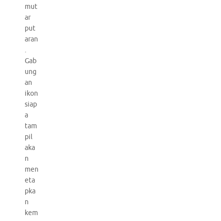
mut
ar
put
aran
.
Gab
ung
an
ikon
siap
a
tam
pil
aka
n
men
eta
pka
n
kem