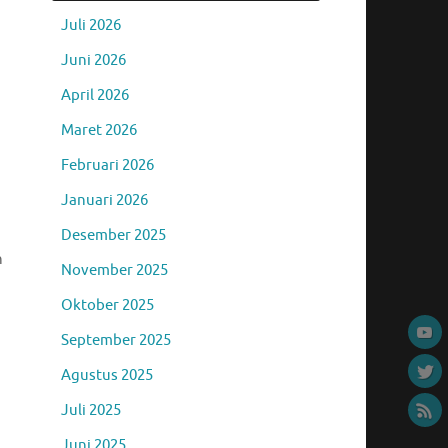
Juli 2026
Juni 2026
April 2026
Maret 2026
Februari 2026
Januari 2026
Desember 2025
n
November 2025
Oktober 2025
September 2025
Agustus 2025
Juli 2025
Juni 2025