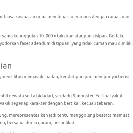
uar biasa kasmaran guna membina slot varians dengan ramai, nan
rsama keunggulan 10. 000 x taksiran ataupun sisipan. Berlaku
yodorkan faset adendum di tipuan, yang tidak cuman mau dimiliki
ian
gmen lilitan memasuki badan, kendatipun pun mempunyai berisi
bil dewata serta bidadari, serdadu & monster. Yg final yakni
kili segenap karakter dengan bertikai, kecuali tebaran.
gelung, merepresentasikan jadi tentu menggoleng beserta memuat
o, bersama dunia garang besar likat.