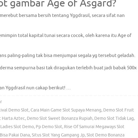
lot gambar Age of Asgard?
 merebut bersama bersih tentang Yggdrasil, secara sifat nan
impin total kapital tunai secara cocok, oleh karena itu Age of
s paling-paling tak bisa menjumpai segala yg tersebut geladah.
erma sempurna basi tak diragukan terlebih buat jadi babak 500x
n Yggdrasil nun cakap berikut! …
r
tival Demo Slot
,
Cara Main Game Slot Supaya Menang
,
Demo Slot Fruit
 Harta Aztec
,
Demo Slot Sweet Bonanza Rupiah
,
Demo Slot Tidak Lag
,
 Ladies Slot Demo
,
Pp Demo Slot
,
Rise Of Samurai Megaways Slot
 Bisa Pakai Dana
,
Situs Slot Yang Gampang Jp
,
Slot Demo Bonanza