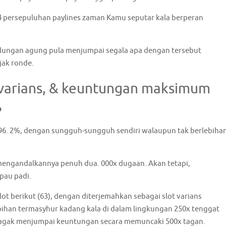
 persepuluhan paylines zaman Kamu seputar kala berperan
 Gulungan agung pula menjumpai segala apa dengan tersebut
jak ronde.
 varians, & keuntungan maksimum
?
i 96. 2%, dengan sungguh-sungguh sendiri walaupun tak berlebiha
 mengandalkannya penuh dua. 000x dugaan. Akan tetapi,
pau padi.
ot berikut (63), dengan diterjemahkan sebagai slot varians
han termasyhur kadang kala di dalam lingkungan 250x tenggat
-agak menjumpai keuntungan secara memuncaki 500x tagan.