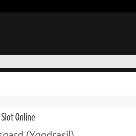
Slot Online
sgard (Yggdrasil)