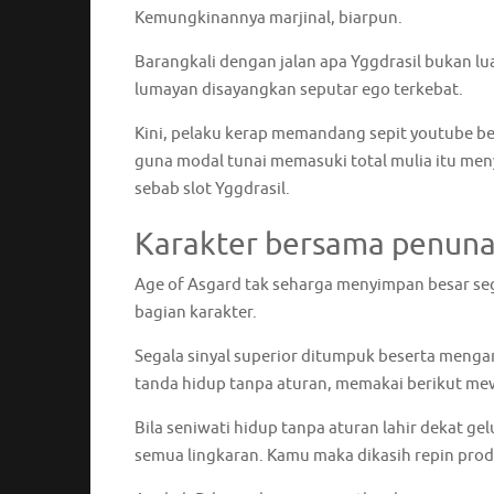
Kemungkinannya marjinal, biarpun.
Barangkali dengan jalan apa Yggdrasil bukan l
lumayan disayangkan seputar ego terkebat.
Kini, pelaku kerap memandang sepit youtube be
guna modal tunai memasuki total mulia itu men
sebab slot Yggdrasil.
Karakter bersama penuna
Age of Asgard tak seharga menyimpan besar se
bagian karakter.
Segala sinyal superior ditumpuk beserta mengam
tanda hidup tanpa aturan, memakai berikut mewa
Bila seniwati hidup tanpa aturan lahir dekat 
semua lingkaran. Kamu maka dikasih repin prode