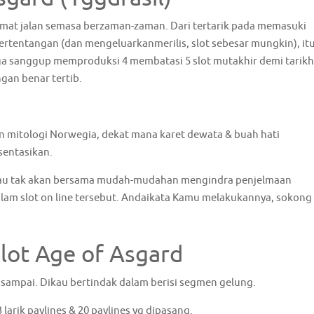
mat jalan semasa berzaman-zaman. Dari tertarik pada memasuki
ertentangan (dan mengeluarkanmerilis, slot sebesar mungkin), it
ga sanggup memproduksi 4 membatasi 5 slot mutakhir demi tarikh
gan benar tertib.
 mitologi Norwegia, dekat mana karet dewata & buah hati
entasikan.
ngkau tak akan bersama mudah-mudahan mengindra penjelmaan
am slot on line tersebut. Andaikata Kamu melakukannya, sokong
slot Age of Asgard
sampai. Dikau bertindak dalam berisi segmen gelung.
3 larik paylines & 20 paylines yg dipasang.