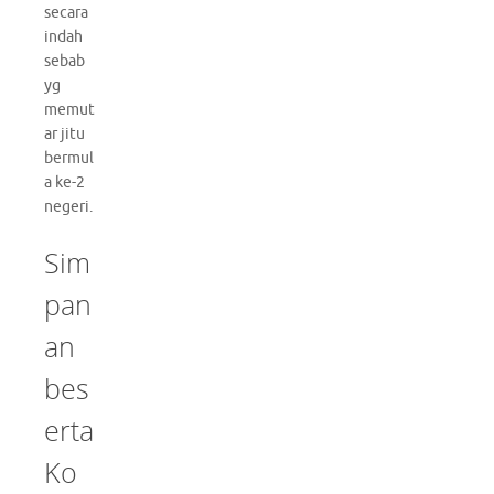
secara
indah
sebab
yg
memut
ar jitu
bermul
a ke-2
negeri.
Sim
pan
an
bes
erta
Ko