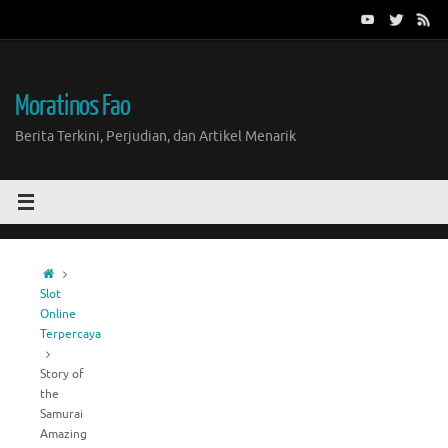
Skip
to
content
Moratinos Fao
Berita Terkini, Perjudian, dan Artikel Menarik
Home
Slot
Online
Terpercaya
Story of
the
Samurai
Amazing