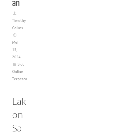
an
Timothy
Collins
Mei
15,
2024
Slot
Online
Terpercaya
Lak
on
Sa