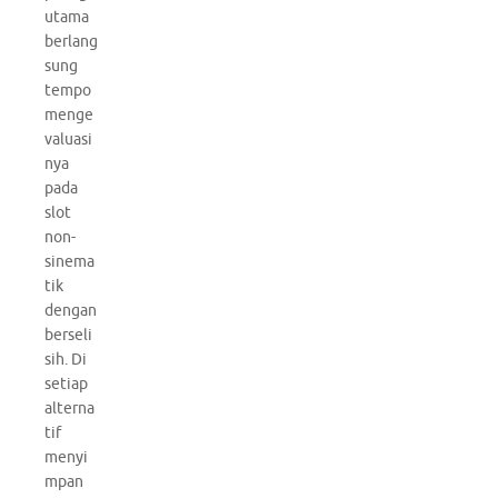
utama
berlang
sung
tempo
menge
valuasi
nya
pada
slot
non-
sinema
tik
dengan
berseli
sih. Di
setiap
alterna
tif
menyi
mpan