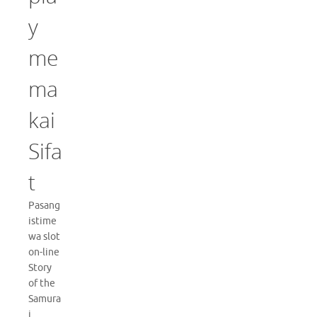
y
me
ma
kai
Sifa
t
Pasang
istime
wa slot
on-line
Story
of the
Samura
i