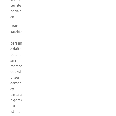
terlalu
berlain
an.
Unit
karakte
r
bersam
a daftar
peluna
san
mempr
oduksi
unsur
gamepl
ay
lantara
n gerak
itu
istime