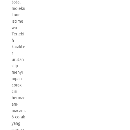
total
moleku
l nun
istime
wa.
Terlebi
h
karakte
r
urutan
slip
menyi
mpan
corak,
ciri
bermac
am-
macam,
& corak
yang
serupa