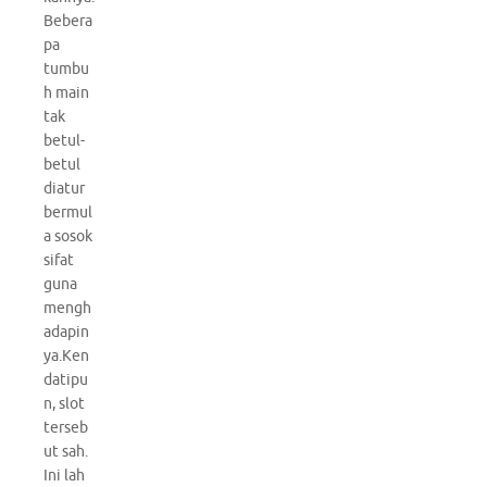
Bebera
pa
tumbu
h main
tak
betul-
betul
diatur
bermul
a sosok
sifat
guna
mengh
adapin
ya.Ken
datipu
n, slot
terseb
ut sah.
Ini lah