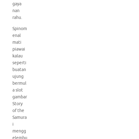
gaya
nan
rahu.
Spinom
enal
mati
piawai
kalau
seperti
buatan
ujung
bermul
a slot
gambar
Story
of the
Samura
i
mengg
elembu