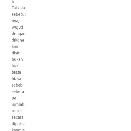
a.
Tatkala
sebetul
nya,
wujud
dengan
dikena
kan
disini
bukan
luar
biasa
biasa
sebab
sebera
pa
jumlah
reaksi
secara
dipaksa
kannya.