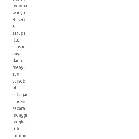
memba
wanya.
Besert
a
serupa
itu,
suasan
anya
daim
menyu
sun
terseb
ut
sebagai
tipuan
secara
menggi
rangka
n. Ini
larutan