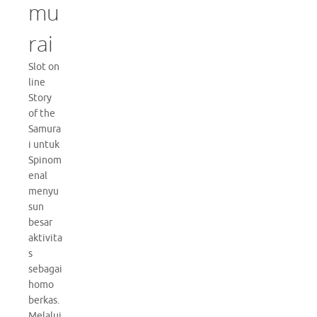
mu
rai
Slot on
line
Story
of the
Samura
i untuk
Spinom
enal
menyu
sun
besar
aktivita
s
sebagai
homo
berkas.
Melalui