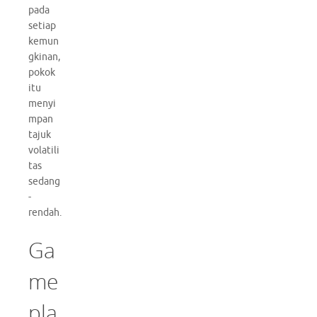
pada
setiap
kemun
gkinan,
pokok
itu
menyi
mpan
tajuk
volatili
tas
sedang
-
rendah.
Ga
me
pla