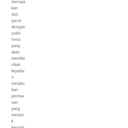
merupa
kan
slot
gacor
dengan
judul
tenis
yang
akan
membe
rikan
kejadia
n
melaku
kan
permai
nan
yang
menari
k
kepada