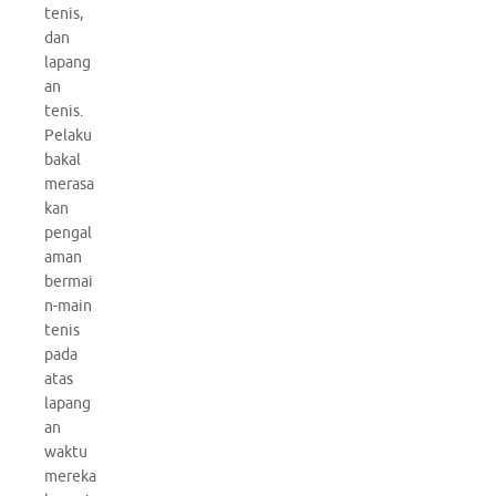
tenis,
dan
lapang
an
tenis.
Pelaku
bakal
merasa
kan
pengal
aman
bermai
n-main
tenis
pada
atas
lapang
an
waktu
mereka