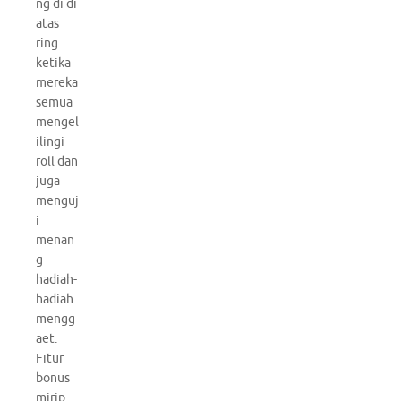
ng di di
atas
ring
ketika
mereka
semua
mengel
ilingi
roll dan
juga
menguj
i
menan
g
hadiah-
hadiah
mengg
aet.
Fitur
bonus
mirip