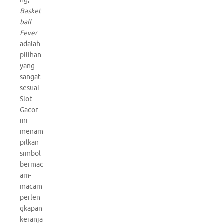
ng,
Basket
ball
Fever
adalah
pilihan
yang
sangat
sesuai.
Slot
Gacor
ini
menam
pilkan
simbol
bermac
am-
macam
perlen
gkapan
keranja