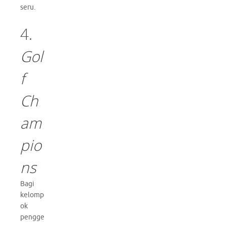
seru.
4.
Gol
f
Ch
am
pio
ns
Bagi
kelomp
ok
pengge