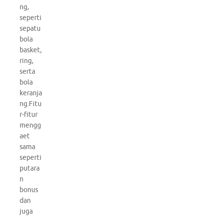
ng,
seperti
sepatu
bola
basket,
ring,
serta
bola
keranja
ng.Fitu
r-fitur
mengg
aet
sama
seperti
putara
n
bonus
dan
juga