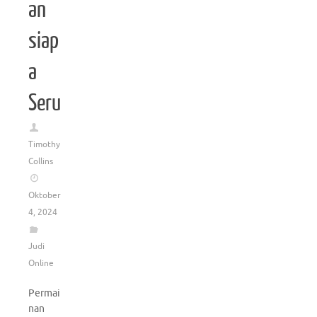
an
siap
a
Seru
Timothy
Collins
Oktober
4, 2024
Judi
Online
Permai
nan