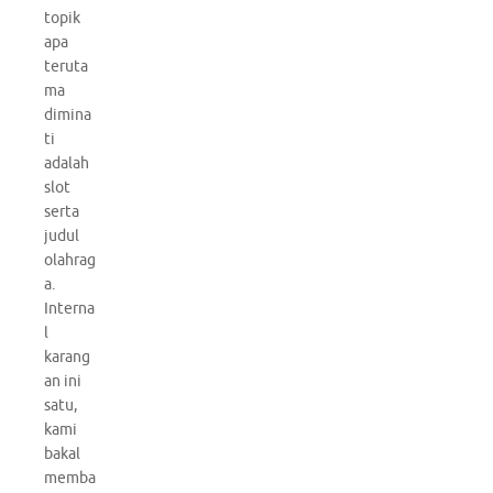
topik
apa
teruta
ma
dimina
ti
adalah
slot
serta
judul
olahrag
a.
Interna
l
karang
an ini
satu,
kami
bakal
memba