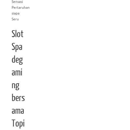
Sensasi
Pertaruhan
siapa
Seru
Slot
Spa
deg
ami
ng
bers
ama
Topi