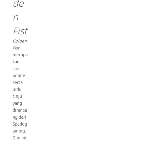
de
n
Fist
Golden
Fist
merupa
kan
slot
online
serta
judul
tinju
yang
diranca
ng dari
Spadeg
aming.
Gim ini