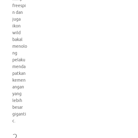
freespi
n dan
juga
ikon
wild
bakal
menolo
ng
pelaku
menda
patkan
kemen
angan
yang
lebih
besar
giganti
c.
2.