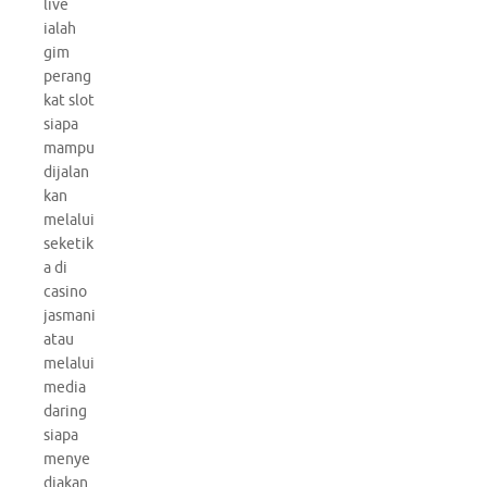
live
ialah
gim
perang
kat slot
siapa
mampu
dijalan
kan
melalui
seketik
a di
casino
jasmani
atau
melalui
media
daring
siapa
menye
diakan