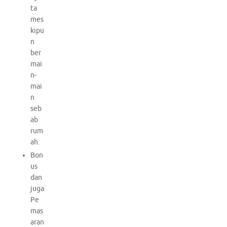
ta
mes
kipu
n
ber
mai
n-
mai
n
seb
ab
rum
ah.
Bon
us
dan
juga
Pe
mas
aran