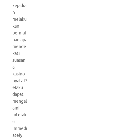
kejadia
n
melaku
kan
permai
nan apa
mende
kati
suasan
a
kasino
nyata.P
elaku
dapat
mengal
ami
interak
si
immedi
ately