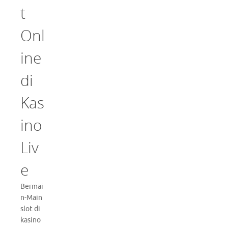
t
Onl
ine
di
Kas
ino
Liv
e
Bermai
n-Main
slot di
kasino