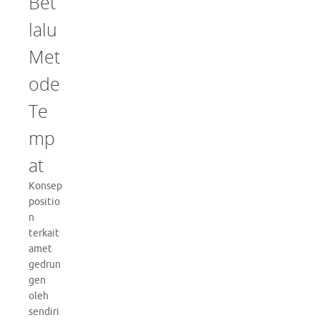
Bet
lalu
Met
ode
Te
mp
at
Konsep
positio
n
terkait
amet
gedrun
gen
oleh
sendiri