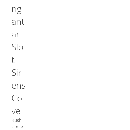
ng
ant
ar
Slo
t
Sir
ens
Co
ve
Kisah
sirene