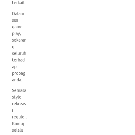
terkait.
Dalam
sisi
game
play,
sekaran
g
seluruh
terhad
ap
propag
anda.
Semasa
style
rekreas
i
reguler,
Kamuj
selalu