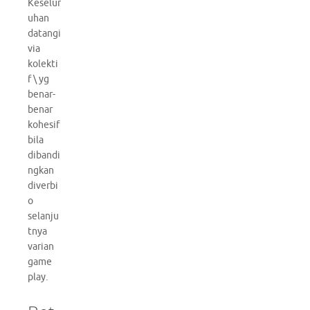
Keselur
uhan
datangi
via
kolekti
f \ yg
benar-
benar
kohesif
bila
dibandi
ngkan
diverbi
o
selanju
tnya
varian
game
play.