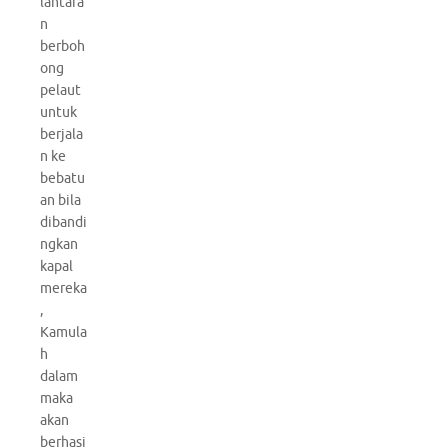
lantara
n
berboh
ong
pelaut
untuk
berjala
n ke
bebatu
an bila
dibandi
ngkan
kapal
mereka
,
Kamula
h
dalam
maka
akan
berhasi