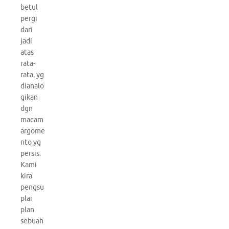
betul
pergi
dari
jadi
atas
rata-
rata, yg
dianalo
gikan
dgn
macam
argome
nto yg
persis.
Kami
kira
pengsu
plai
plan
sebuah