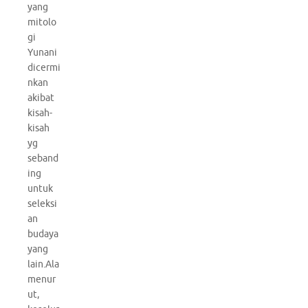
yang
mitolo
gi
Yunani
dicermi
nkan
akibat
kisah-
kisah
yg
seband
ing
untuk
seleksi
an
budaya
yang
lain.Ala
menur
ut,