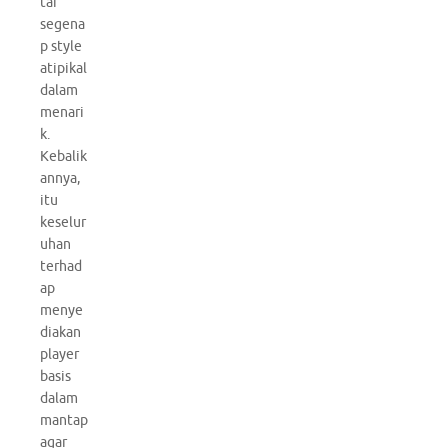
tai
segena
p style
atipikal
dalam
menari
k.
Kebalik
annya,
itu
keselur
uhan
terhad
ap
menye
diakan
player
basis
dalam
mantap
agar