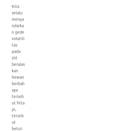
Kita
selalu
menya
ndarka
n gede
volatili
tas
pada
slit
beralas
kan
hewan
berbah
aya
terseb
ut.Teta
pi,
terseb
ut
betul-