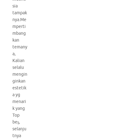
sia
tampak
nya.Me
mperti
mbang
kan
temany
a,
Kalian
selalu
mengin
ginkan
estetik
a yg
menari
k yang
Top
beş,
selanju
tnya