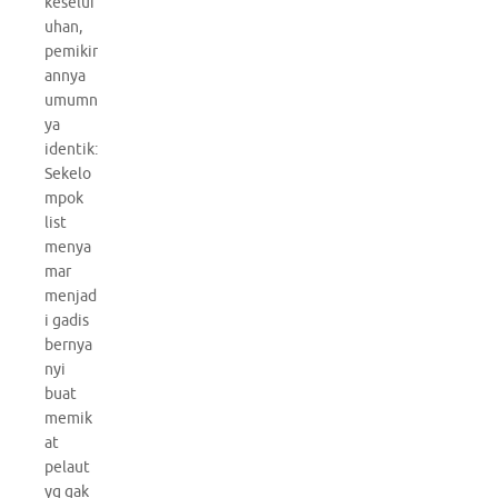
keselur
uhan,
pemikir
annya
umumn
ya
identik:
Sekelo
mpok
list
menya
mar
menjad
i gadis
bernya
nyi
buat
memik
at
pelaut
yg gak