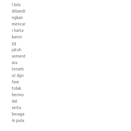
l bila
dibandi
ngkan
mencar
i harta
karun
yg
jatuh
sement
ara
terseb
ut dgn
fase
tidak
bermo
dal
serta
beraga
m pula.