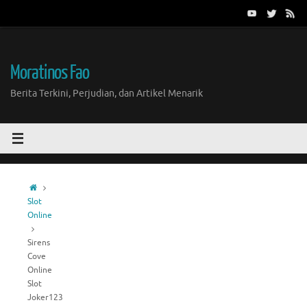
Skip
to
content
Moratinos Fao
Berita Terkini, Perjudian, dan Artikel Menarik
Home
Slot
Online
Sirens
Cove
Online
Slot
Joker123