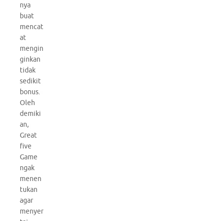
nya
buat
mencat
at
mengin
ginkan
tidak
sedikit
bonus.
Oleh
demiki
an,
Great
five
Game
ngak
menen
tukan
agar
menyer