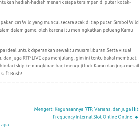
ukan hadiah-hadiah menarik siapa tersimpan di putar kotak-
pakan ciri Wild yang muncul secara acak di tiap putar. Simbol Wild
alam dalam game, oleh karena itu meningkatkan peluang Kamu
iapa ideal untuk diperankan sewaktu musim liburan.Serta visual
 dan juga RTP LIVE apa menjulang, gim ini tentu bakal membuat
 hindari skip kemungkinan bagi menguji luck Kamu dan juga merai
Gift Rush!
Mengerti Kegunaannya RTP, Varians, dan juga Hit
Frequency internal Slot Online Online
 apa