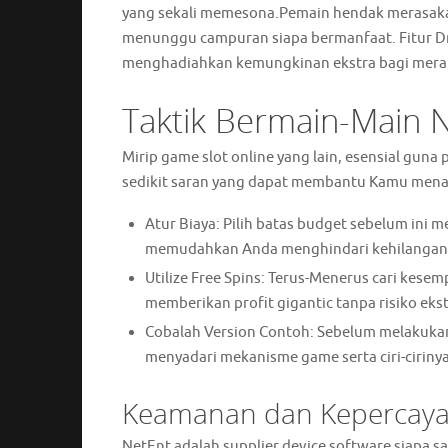
yang sekali memesona.Pemain hendak merasak
menunggu campuran siapa bermanfaat. Fitur Dr
menghadiahkan kemungkinan ekstra bagi meraih
Taktik Bermain-Main 
Mirip game slot online yang lain, esensial gun
sedikit saran yang dapat membantu Kamu mena
Atur Biaya: Pilih batas budget sebelum ini 
memudahkan Anda menghindari kehilangan a
Utilize Free Spins: Terus-Menerus cari kese
memberikan profit gigantic tanpa risiko ekst
Cobalah Version Contoh: Sebelum melakukan
menyadari mekanisme game serta ciri-cirinya
Keamanan dan Kepercay
NetEnt adalah supplier device software siapa 