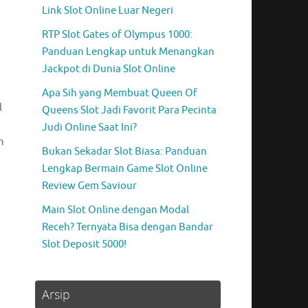
Link Slot Online Luar Negeri
RTP Slot Gates of Olympus 1000:
Panduan Lengkap untuk Menangkan
Jackpot di Dunia Slot Online
Apa Sih yang Membuat Queen Of
l
Queens Slot Jadi Favorit Para Pecinta
Judi Online Saat Ini?
n
Bukan Sekadar Slot Biasa: Panduan
Lengkap Bermain Game Slot Online
Review Gem Saviour
Main Slot Online dengan Modal
Receh? Ternyata Bisa dengan Bandar
Slot Deposit 5000!
Arsip