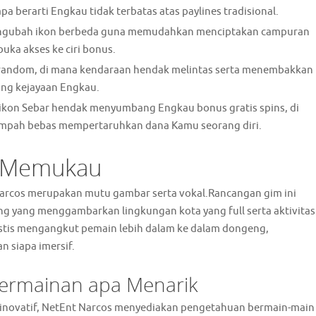
apa berarti Engkau tidak terbatas atas paylines tradisional.
 mengubah ikon berbeda guna memudahkan menciptakan campuran
uka akses ke ciri bonus.
cara random, di mana kendaraan hendak melintas serta menembakkan
ang kejayaan Engkau.
 ikon Sebar hendak menyumbang Engkau bonus gratis spins, di
pah bebas mempertaruhkan dana Kamu seorang diri.
g Memukau
t Narcos merupakan mutu gambar serta vokal.Rancangan gim ini
kang yang menggambarkan lingkungan kota yang full serta aktivitas
listis mengangkut pemain lebih dalam ke dalam dongeng,
 siapa imersif.
ermainan apa Menarik
ur inovatif, NetEnt Narcos menyediakan pengetahuan bermain-main