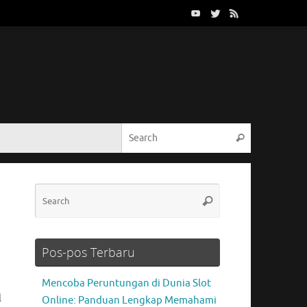
Search for:
Search
Search
Search
for:
Pos-pos Terbaru
Mencoba Peruntungan di Dunia Slot
l
Online: Panduan Lengkap Memahami