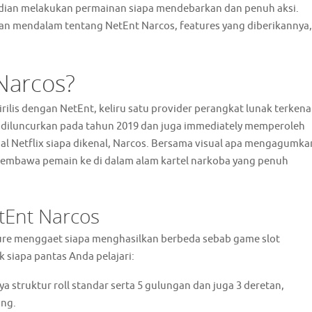
jadian melakukan permainan siapa mendebarkan dan penuh aksi.
ngan mendalam tentang NetEnt Narcos, features yang diberikannya,
Narcos?
irilis dengan NetEnt, keliru satu provider perangkat lunak terkena
i diluncurkan pada tahun 2019 dan juga immediately memperoleh
rial Netflix siapa dikenal, Narcos. Bersama visual apa mengagumka
embawa pemain ke di dalam alam kartel narkoba yang penuh
tEnt Narcos
re menggaet siapa menghasilkan berbeda sebab game slot
k siapa pantas Anda pelajari:
a struktur roll standar serta 5 gulungan dan juga 3 deretan,
ng.