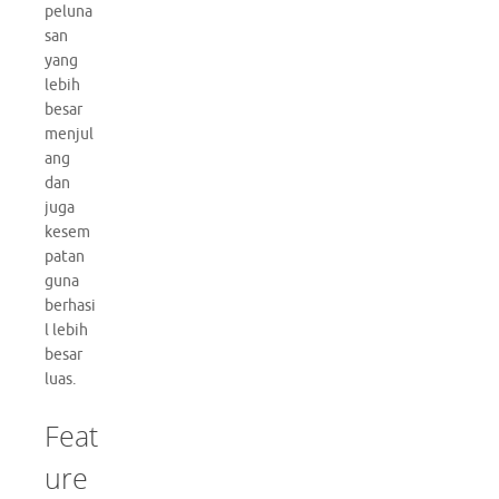
peluna
san
yang
lebih
besar
menjul
ang
dan
juga
kesem
patan
guna
berhasi
l lebih
besar
luas.
Feat
ure