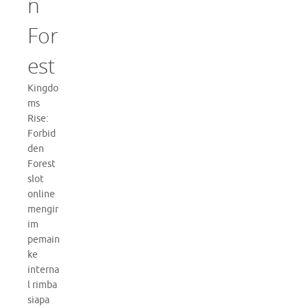
n
For
est
Kingdo
ms
Rise:
Forbid
den
Forest
slot
online
mengir
im
pemain
ke
interna
l rimba
siapa