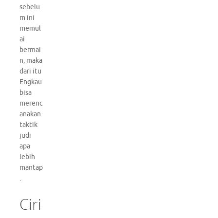
sebelu
m ini
memul
ai
bermai
n, maka
dari itu
Engkau
bisa
merenc
anakan
taktik
judi
apa
lebih
mantap
.
Ciri