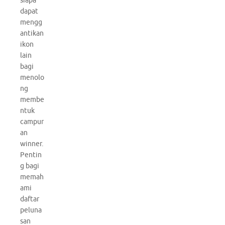
siapa
dapat
mengg
antikan
ikon
lain
bagi
menolo
ng
membe
ntuk
campur
an
winner.
Pentin
g bagi
memah
ami
daftar
peluna
san