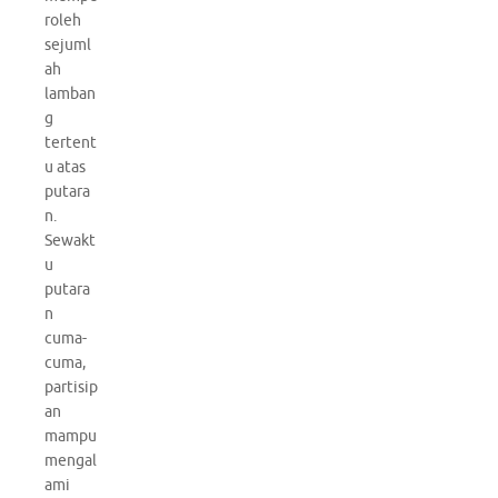
roleh
sejuml
ah
lamban
g
tertent
u atas
putara
n.
Sewakt
u
putara
n
cuma-
cuma,
partisip
an
mampu
mengal
ami