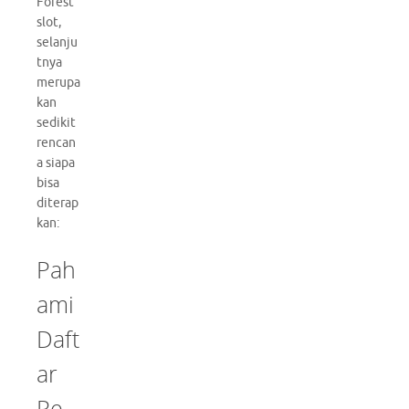
Forest
slot,
selanju
tnya
merupa
kan
sedikit
rencan
a siapa
bisa
diterap
kan:
Pah
ami
Daft
ar
Pe