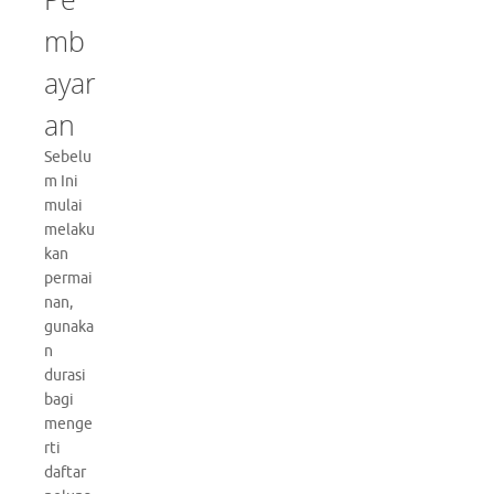
mb
ayar
an
Sebelu
m Ini
mulai
melaku
kan
permai
nan,
gunaka
n
durasi
bagi
menge
rti
daftar