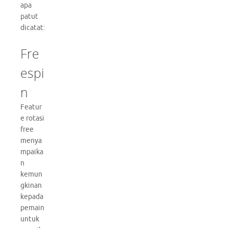
apa
patut
dicatat:
Fre
espi
n
Featur
e rotasi
free
menya
mpaika
n
kemun
gkinan
kepada
pemain
untuk