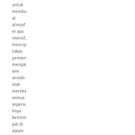
untuk
membu
at
atmosf
er apa
imersif,
mencip
takan
pemain
mengal
ami
seolah-
olah
mereka
semua
sepenu
hnya
bertem
pat di
dalam