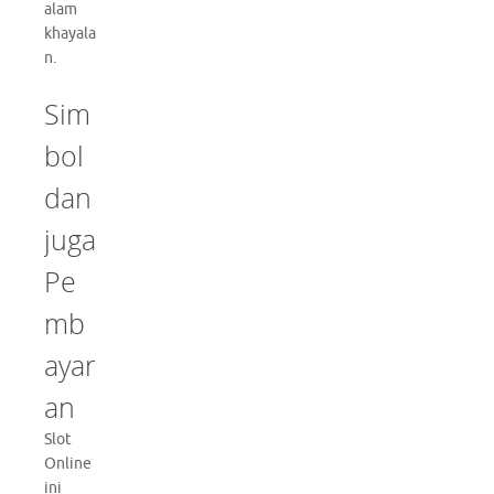
alam
khayala
n.
Sim
bol
dan
juga
Pe
mb
ayar
an
Slot
Online
ini