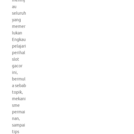
meninj
au
seluruh
yang
memer
lukan
Engkau
pelajari
perihal
slot
gacor
ini,
bermul
a sebab
topik,
mekani
sme
permai
nan,
sampai
tips