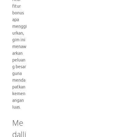
fitur
bonus
apa
menggi
urkan,
gim ini
menaw
arkan
peluan
g besar
guna
menda
patkan
kemen
angan
luas.
Me
dalli