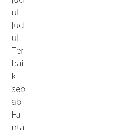
ul-
Jud
ul
Ter
bai
k
seb
ab
Fa
nta