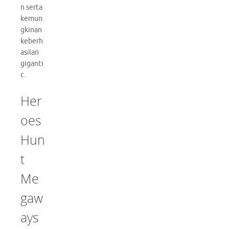
n serta
kemun
gkinan
keberh
asilan
giganti
c.
Her
oes
Hun
t
Me
gaw
ays