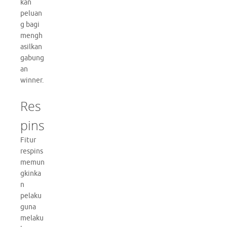
kan
peluan
g bagi
mengh
asilkan
gabung
an
winner.
Res
pins
Fitur
respins
memun
gkinka
n
pelaku
guna
melaku