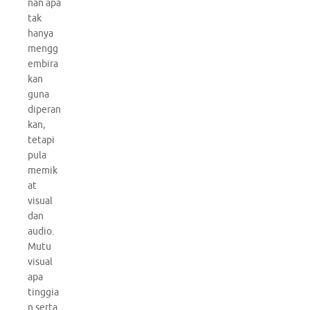
nan apa
tak
hanya
mengg
embira
kan
guna
diperan
kan,
tetapi
pula
memik
at
visual
dan
audio.
Mutu
visual
apa
tinggia
n serta