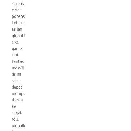
surpris
e dan
potensi
keberh
asilan
giganti
c ke
game
slot
Fantas
ma.Wil
ds ini
satu
dapat
mempe
rbesar
ke
segala
roll,
menaik