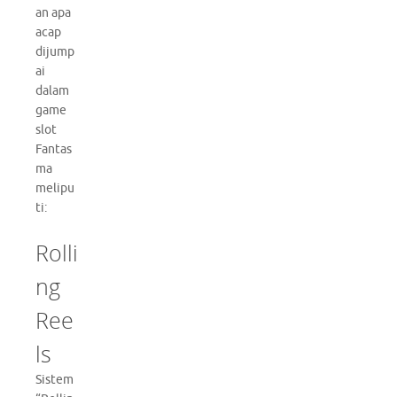
an apa
acap
dijump
ai
dalam
game
slot
Fantas
ma
melipu
ti:
Rolli
ng
Ree
ls
Sistem