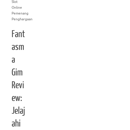
Slot
Online
Pemenang
Penghargaan
Fant
asm
a
Gim
Revi
ew:
Jelaj
ahi