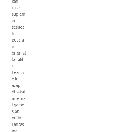
kan
rotasi
suplem
en
sesuda
h
putara
n
original
berakhi
r.
Featur
e ini
acap
dipakai
interna
l game
slot
online
Fantas
ma