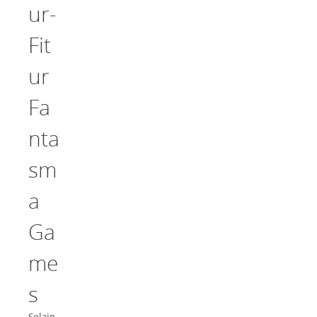
ur-
Fit
ur
Fa
nta
sm
a
Ga
me
s