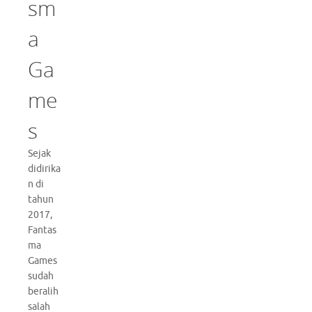
sm
a
Ga
me
s
Sejak
didirika
n di
tahun
2017,
Fantas
ma
Games
sudah
beralih
salah