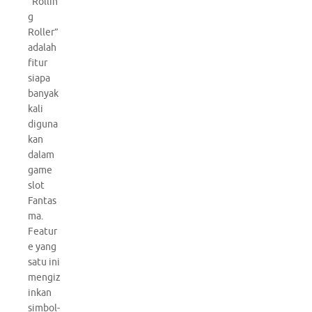
“Rollin
g
Roller”
adalah
fitur
siapa
banyak
kali
diguna
kan
dalam
game
slot
Fantas
ma.
Featur
e yang
satu ini
mengiz
inkan
simbol-