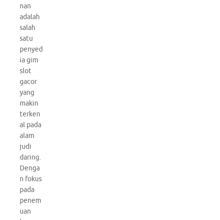
nan
adalah
salah
satu
penyed
ia gim
slot
gacor
yang
makin
terken
al pada
alam
judi
daring.
Denga
n fokus
pada
penem
uan