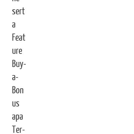
sert
a
Feat
ure
Buy-
a-
Bon
us
apa
Ter-