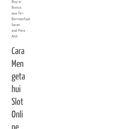
Buy-a-
Bonus
apa Ter-
Bermanfaat:
Saran
asal Para
Ahli
Cara
Men
geta
hui
Slot
Onli
ne