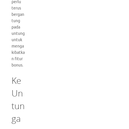
perlu
terus
bergan
tung
pada
untung
untuk
menga
kibatka
n fitur
bonus.
Ke
Un
tun
ga