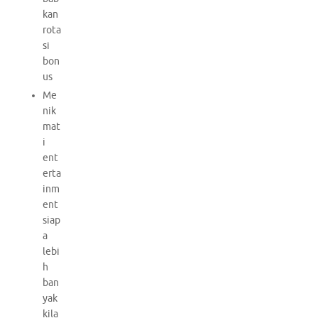
kan
rota
si
bon
us
Me
nik
mat
i
ent
erta
inm
ent
siap
a
lebi
h
ban
yak
kila