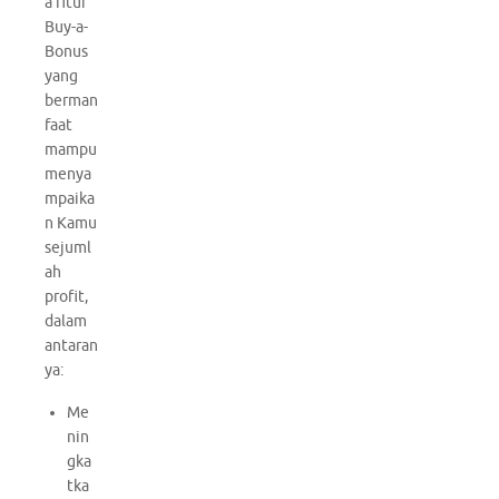
a fitur
Buy-a-
Bonus
yang
berman
faat
mampu
menya
mpaika
n Kamu
sejuml
ah
profit,
dalam
antaran
ya:
Me
nin
gka
tka