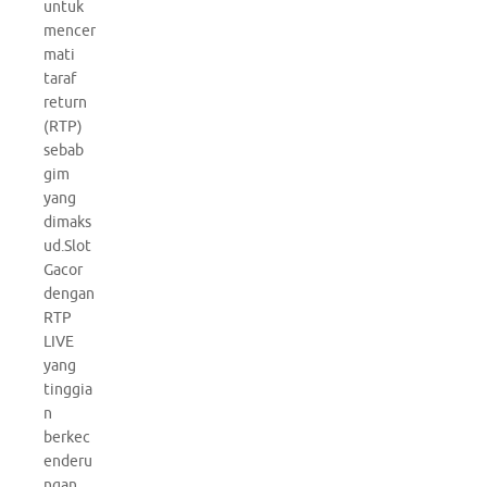
untuk
mencer
mati
taraf
return
(RTP)
sebab
gim
yang
dimaks
ud.Slot
Gacor
dengan
RTP
LIVE
yang
tinggia
n
berkec
enderu
ngan