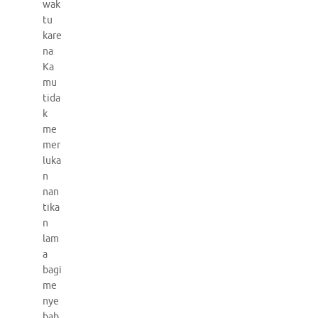
wak
tu
kare
na
Ka
mu
tida
k
me
mer
luka
n
nan
tika
n
lam
a
bagi
me
nye
bab