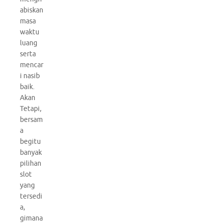
abiskan
masa
waktu
luang
serta
mencar
i nasib
baik.
Akan
Tetapi,
bersam
a
begitu
banyak
pilihan
slot
yang
tersedi
a,
gimana