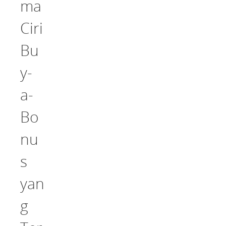
ma
Ciri
Bu
y-
a-
Bo
nu
s
yan
g