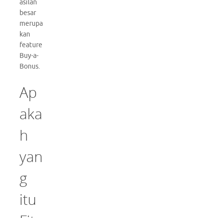
asilan
besar
merupa
kan
feature
Buy-a-
Bonus.
Ap
aka
h
yan
g
itu