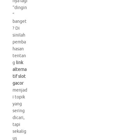
nya lagi
“dingin
”
banget
? Di
sinilah
pemba
hasan
tentan
g
link
alterna
tif slot
gacor
menjad
i topik
yang
sering
dicari,
tapi
sekalig
us