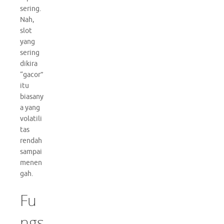
sering.
Nah,
slot
yang
sering
dikira
“gacor”
itu
biasany
a yang
volatili
tas
rendah
sampai
menen
gah.
Fu
ngs