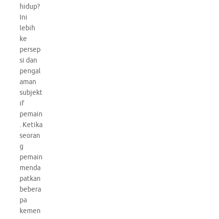
hidup?
Ini
lebih
ke
persep
si dan
pengal
aman
subjekt
if
pemain
. Ketika
seoran
g
pemain
menda
patkan
bebera
pa
kemen