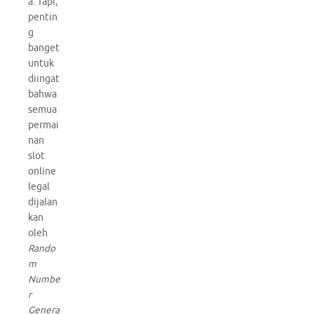
a. Tapi,
pentin
g
banget
untuk
diingat
bahwa
semua
permai
nan
slot
online
legal
dijalan
kan
oleh
Rando
m
Numbe
r
Genera