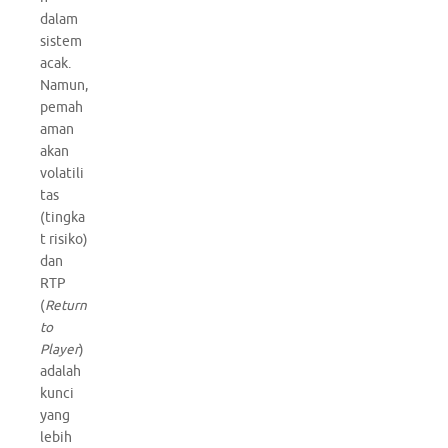
dalam
sistem
acak.
Namun,
pemah
aman
akan
volatili
tas
(tingka
t risiko)
dan
RTP
(
Return
to
Player
)
adalah
kunci
yang
lebih