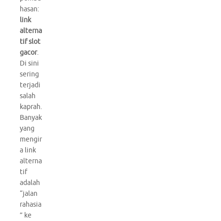
hasan:
link
alterna
tif slot
gacor
.
Di sini
sering
terjadi
salah
kaprah.
Banyak
yang
mengir
a link
alterna
tif
adalah
“jalan
rahasia
” ke