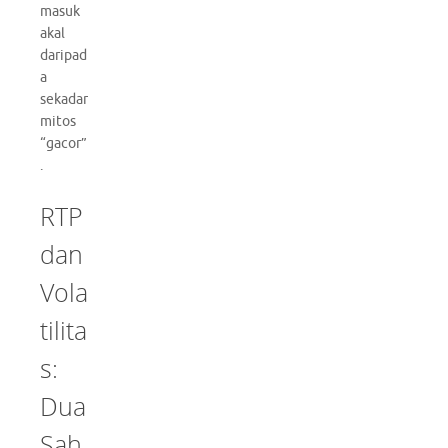
masuk
akal
daripad
a
sekadar
mitos
“gacor”
.
RTP
dan
Vola
tilita
s:
Dua
Sah