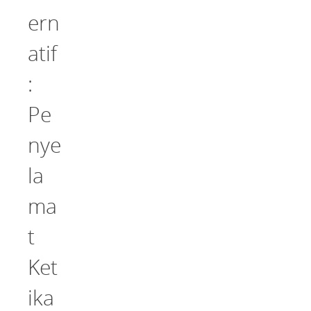
ern
atif
:
Pe
nye
la
ma
t
Ket
ika