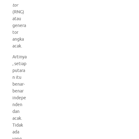
tor
(RNG)
atau
genera
tor
angka
acak.
Artinya
, setiap
putara
n itu
benar-
benar
indepe
nden
dan
acak.
Tidak
ada
yang