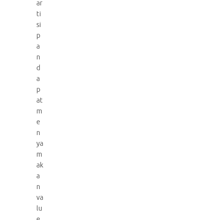
ar
ti
si
p
a
n
d
a
p
at
m
e
n
ya
m
ak
a
n
va
lu
e