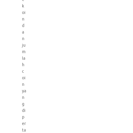
k
oi
n
d
a
n
ju
m
la
h
c
oi
n
ya
n
g
di
p
er
ta