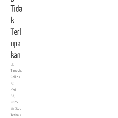
Tida
k
Terl
upa
kan
Timothy
Collins
Mei
28,
2025
Slot
Terbaik