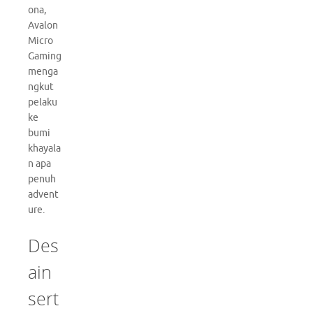
ona,
Avalon
Micro
Gaming
menga
ngkut
pelaku
ke
bumi
khayala
n apa
penuh
advent
ure.
Des
ain
sert