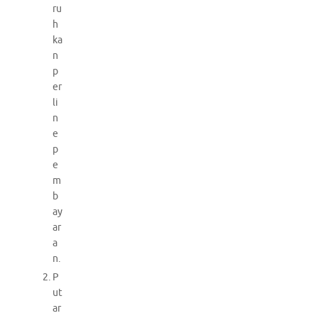
ru
h
ka
n
p
er
li
n
e
p
e
m
b
ay
ar
a
n.
P
ut
ar