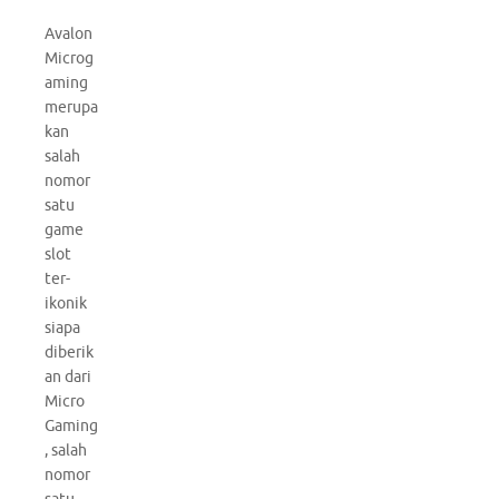
Avalon
Microg
aming
merupa
kan
salah
nomor
satu
game
slot
ter-
ikonik
siapa
diberik
an dari
Micro
Gaming
, salah
nomor