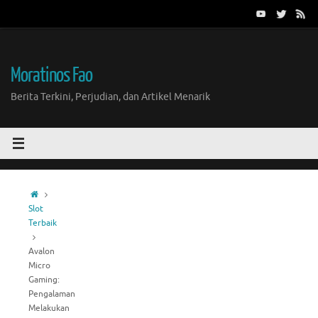
Skip
to
content
Moratinos Fao
Berita Terkini, Perjudian, dan Artikel Menarik
Home
Slot
Terbaik
Avalon
Micro
Gaming:
Pengalaman
Melakukan