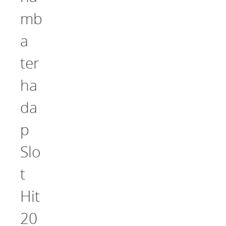
mb
a
ter
ha
da
p
Slo
t
Hit
20