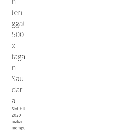
n
ten
ggat
500
x
taga
n
Sau
dar
a
Slot Hit
2020
makan
mempu