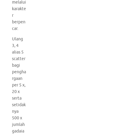
melalui
karakte
r
berpen
car.
Ulang
3, 4
alias 5
scatter
bagi
pengha
rgaan
per 5 x,
20 x
serta
setidak
nya
500 x
jumlah
gadaia