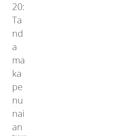
20:
Ta
nd
a
ma
ka
pe
nu
nai
an