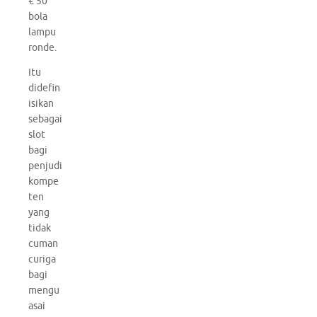
€ 50
bola
lampu
ronde.
Itu
didefin
isikan
sebagai
slot
bagi
penjudi
kompe
ten
yang
tidak
cuman
curiga
bagi
mengu
asai