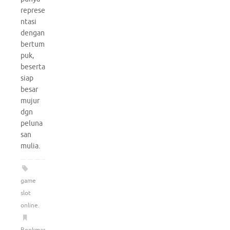
represe
ntasi
dengan
bertum
puk,
beserta
siap
besar
mujur
dgn
peluna
san
mulia.
game
slot
online
.
Bookmark
.