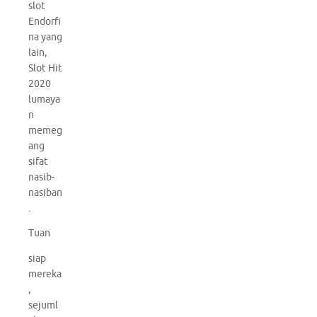
slot
Endorfi
na yang
lain,
Slot Hit
2020
lumaya
n
memeg
ang
sifat
nasib-
nasiban
.
Tuan
siap
mereka
,
sejuml