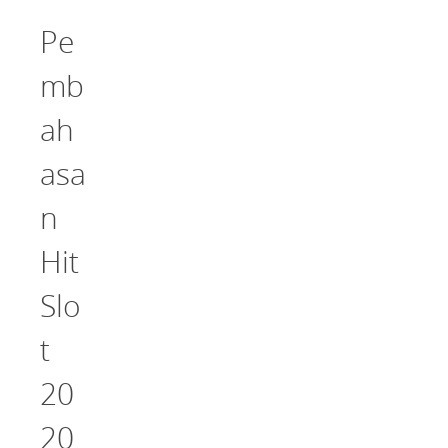
Pe
mb
ah
asa
n
Hit
Slo
t
20
20