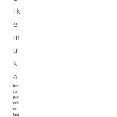
rk
e
m
u
k
a
Indu
stri
judi
onli
ne
lanj