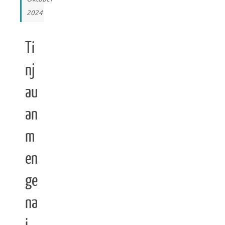
2024
Ti
nj
au
an
m
en
ge
na