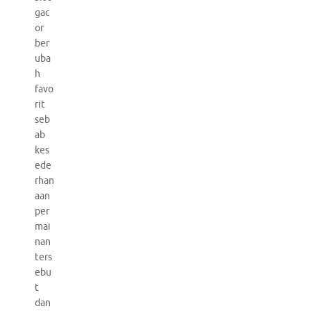
gac
or
ber
uba
h
favo
rit
seb
ab
kes
ede
rhan
aan
per
mai
nan
ters
ebu
t
dan