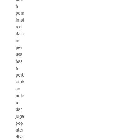
h
pem
impi
n di
dala
m
per
usa
haa
n
pert
aruh
an
onle
n
dan
juga
pop
uler
dise