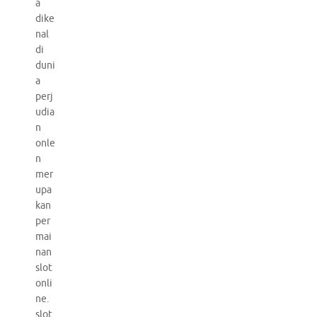
a
dike
nal
di
duni
a
perj
udia
n
onle
n
mer
upa
kan
per
mai
nan
slot
onli
ne.
slot