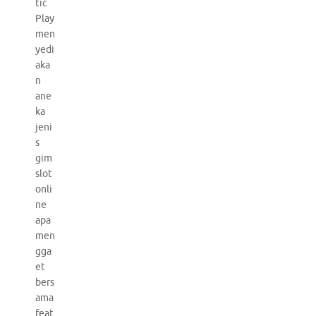
tic
Play
men
yedi
aka
n
ane
ka
jeni
s
gim
slot
onli
ne
apa
men
gga
et
bers
ama
feat