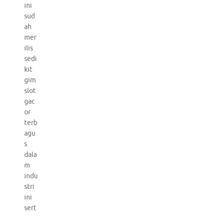
ini
sud
ah
mer
ilis
sedi
kit
gim
slot
gac
or
terb
agu
s
dala
m
indu
stri
ini
sert