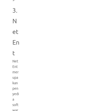
3.
N
et
En
t
Net
Ent
mer
upa
kan
pen
yedi
a
soft
war