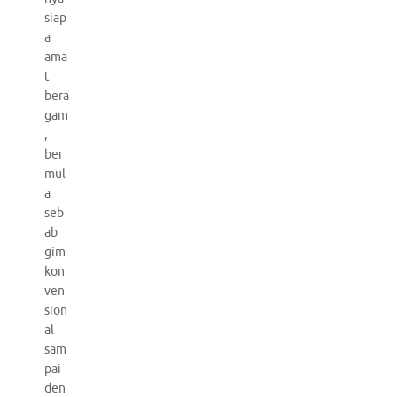
siap
a
ama
t
bera
gam
,
ber
mul
a
seb
ab
gim
kon
ven
sion
al
sam
pai
den