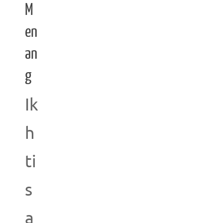
M
en
an
g
Ik
h
ti
s
a