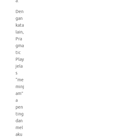
a.
Den
gan
kata
lain,
Pra
gma
tic
Play
jela
s
“me
minj
am”
a
pen
ting
dan
mel
aku