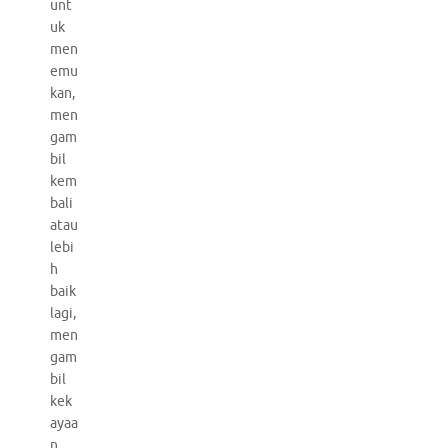
unt
uk
men
emu
kan,
men
gam
bil
kem
bali
atau
lebi
h
baik
lagi,
men
gam
bil
kek
ayaa
n