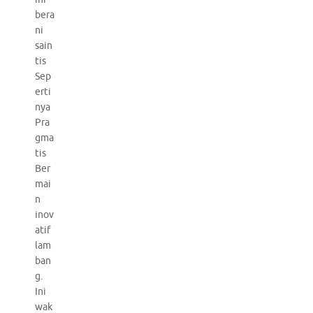
bera
ni
sain
tis
Sep
erti
nya
Pra
gma
tis
Ber
mai
n
inov
atif
lam
ban
g.
Ini
wak