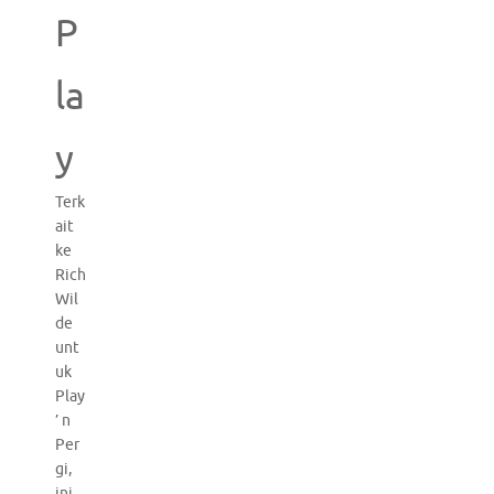
P
la
y
Terk
ait
ke
Rich
Wil
de
unt
uk
Play
’ n
Per
gi,
ini