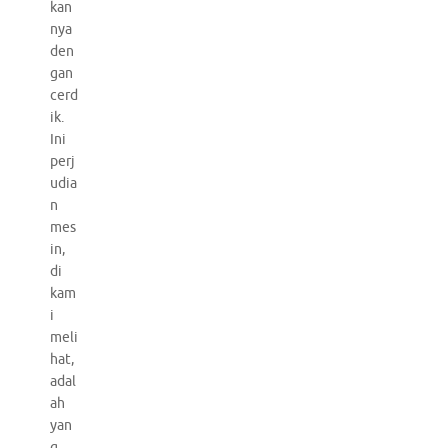
kan
nya
den
gan
cerd
ik.
Ini
perj
udia
n
mes
in,
di
kam
i
meli
hat,
adal
ah
yan
g