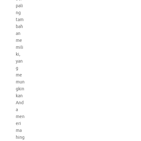
pali
ng
tam
bah
an
me
mili
ki,
yan
g
me
mun
gkin
kan
And
a
men
eri
ma
hing