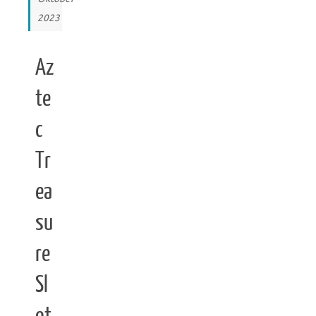
2023
Az
te
c
Tr
ea
su
re
Sl