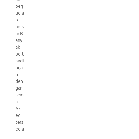
perj
udia
n
mes
in.B
any
ak
pert
andi
nga
n
den
gan
tem
a
Azt
ec
ters
edia
.