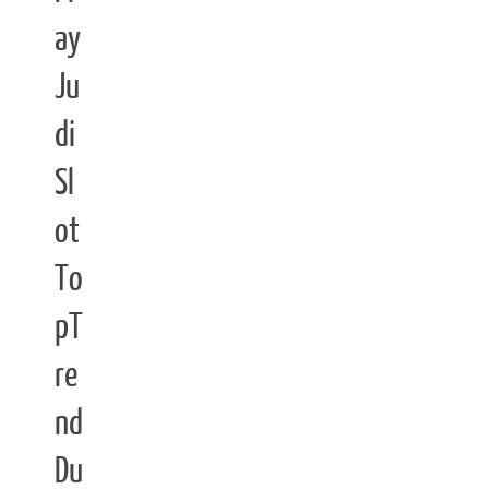
ay
Ju
di
Sl
ot
To
pT
re
nd
Du