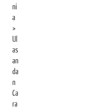
ni
a
>
Ul
as
an
da
n
Ca
ra