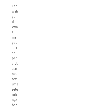
The
wah
yu
dari
Wm
s
men
yeb
abk
an
pen
cipt
aan
Mon
tez
uma
selu
ruh
nya
ber