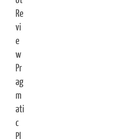
ot
Re
vi
e
w
Pr
ag
m
ati
c
Pl