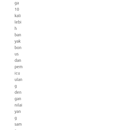
ga
10
kali
lebi
h
ban
yak
bon
us
dan
pem
icu
ulan
g
den
gan
nilai
yan
g
sam