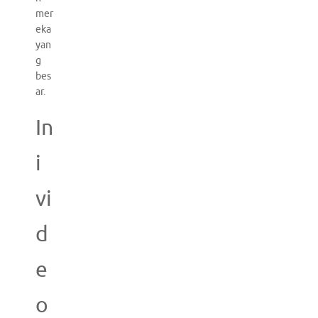
mer
eka
yan
g
bes
ar.
In
i
vi
d
e
o