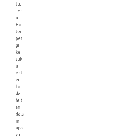
tu,
Joh
n
Hun
ter
per
gi
ke
suk
u
Azt
ec
kuil
dan
hut
an
dala
m
upa
ya