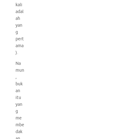
kali
adal
ah
yan
g
pert
ama
).
Na
mun
,
buk
an
itu
yan
g
me
mbe
dak
an